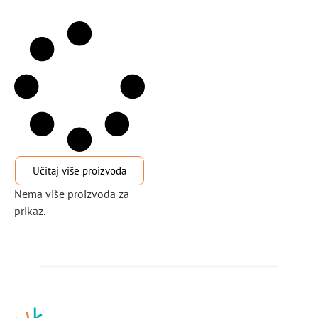
Učitaj više proizvoda
Nema više proizvoda za
prikaz.