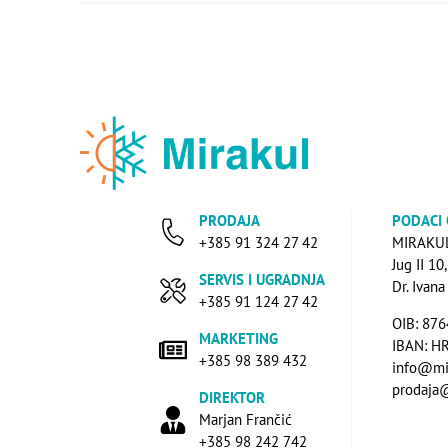
PRODAJA
PODACI
+385 91 324 27 42
MIRAKUL 
Jug II 10
SERVIS I UGRADNJA
Dr. Ivan
+385 91 124 27 42
OIB: 87
MARKETING
IBAN: H
+385 98 389 432
info@mi
prodaja
DIREKTOR
Marjan Frančić
+385 98 242 742