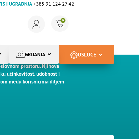
IS I UGRADNJA
+385 91 124 27 42
0
USLUGE
GRIJANJA
c tehnologije i pouzdanosti za
slovnom prostoru. Njihova
ku učinkovitost, udobnost i
orom među korisnicima diljem