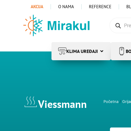
AKCIJA
O NAMA
REFERENCE
B
KLIMA UREĐAJI
BO
Viessmann
Početna
/
Grija