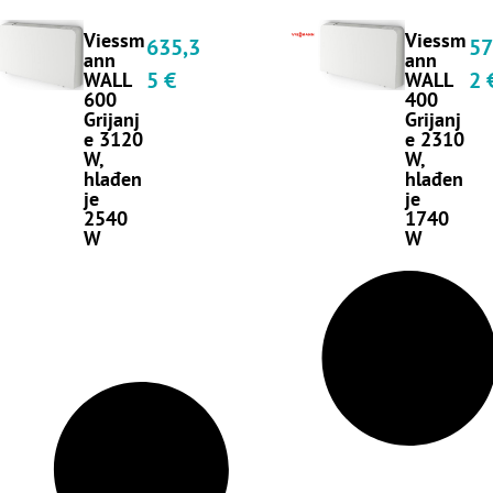
Viessm
Viessm
635,3
57
ann
ann
5
€
2
WALL
WALL
600
400
Grijanj
Grijanj
e 3120
e 2310
W,
W,
hlađen
hlađen
je
je
2540
1740
W
W