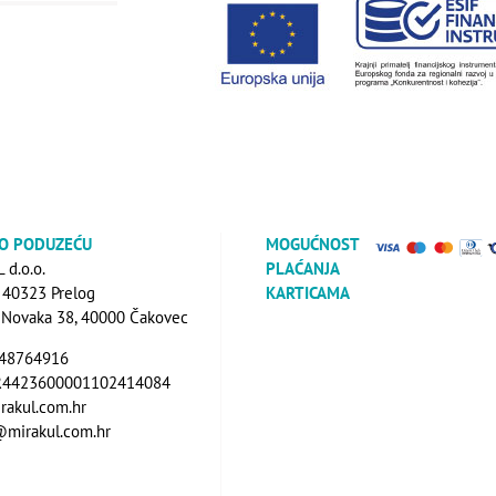
 O PODUZEĆU
MOGUĆNOST
d.o.o.
PLAĆANJA
, 40323 Prelog
KARTICAMA
a Novaka 38, 40000 Čakovec
648764916
R4423600001102414084
rakul.com.hr
@mirakul.com.hr