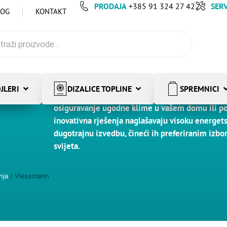
PRODAJA
+385 91 324 27 42
SERV
LOG
KONTAKT
JLERI
DIZALICE TOPLINE
SPREMNICI
Viessmann sustavi grijanja predstavljaju vrhuna
osiguravanje ugodne klime u vašem domu ili po
inovativna rješenja naglašavaju visoku energets
dugotrajnu izvedbu, čineći ih preferiranim izb
svijeta.
nja
/ Viessmann