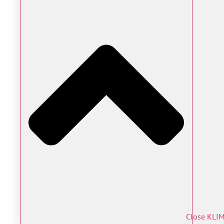
Close KLI