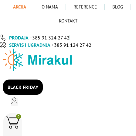
Idi
AKCIJA
O NAMA
REFERENCE
BLOG
na
sadržaj
KONTAKT
PRODAJA
+385 91 324 27 42
SERVIS I UGRADNJA
+385 91 124 27 42
BLACK FRIDAY
0