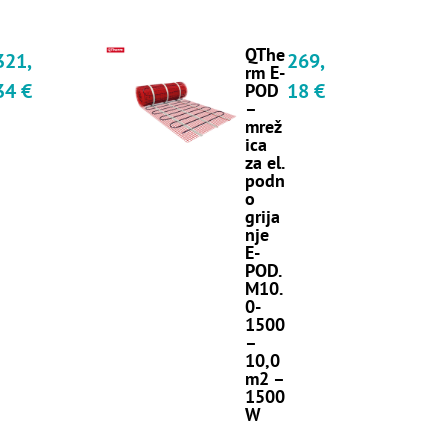
QThe
321,
269,
rm E-
34
€
18
€
POD
–
mrež
ica
za el.
podn
o
grija
nje
E-
POD.
M10.
0-
1500
–
10,0
m2 –
1500
W