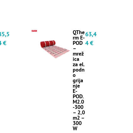
QThe
85,5
63,4
rm E-
4
€
4
€
POD
–
mrež
ica
za el.
podn
o
grija
nje
E-
POD.
M2.0
-300
– 2,0
m2 –
300
W