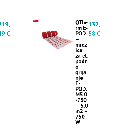
QThe
219,
132,
rm E-
49
€
58
€
POD
–
mrež
ica
za el.
podn
o
grija
nje
E-
POD.
M5.0
-750
– 5,0
m2 –
750
W