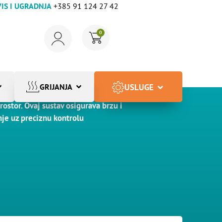
IS I UGRADNJA
+385 91 124 27 42
0
USLUGE
GRIJANJA
ijaće elemente postavljene ispod
ostor. Ovaj sustav osigurava brzu i
nje uz preciznu kontrolu