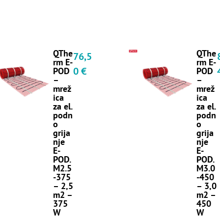
QThe
QThe
76,5
rm E-
rm E-
0
€
POD
POD
–
–
mrež
mrež
ica
ica
za el.
za el.
podn
podn
o
o
grija
grija
nje
nje
E-
E-
POD.
POD.
M2.5
M3.0
-375
-450
– 2,5
– 3,0
m2 –
m2 –
375
450
W
W