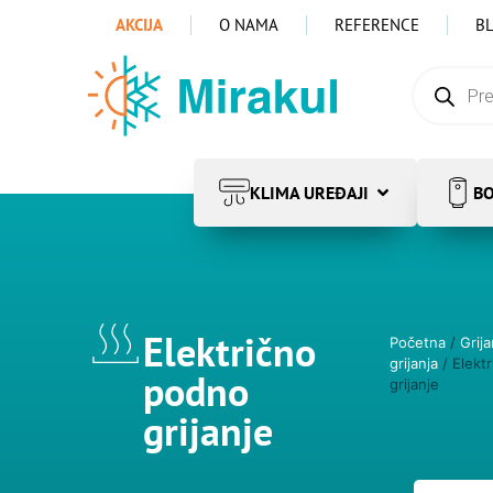
AKCIJA
O NAMA
REFERENCE
B
KLIMA UREĐAJI
BO
Električno
Početna
/
Grija
grijanja
/ Elekt
podno
grijanje
grijanje