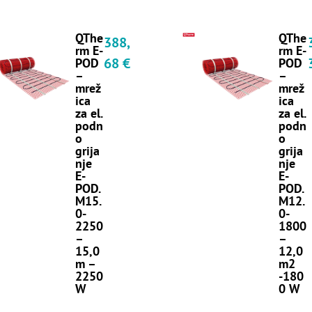
QThe
QThe
388,
rm E-
rm E-
68
€
POD
POD
–
–
mrež
mrež
ica
ica
za el.
za el.
podn
podn
o
o
grija
grija
nje
nje
E-
E-
POD.
POD.
M15.
M12.
0-
0-
2250
1800
–
–
15,0
12,0
m –
m2
2250
-180
W
0 W