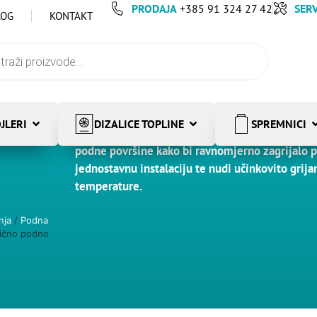
PRODAJA
+385 91 324 27 42
SERV
LOG
KONTAKT
JLERI
DIZALICE TOPLINE
SPREMNICI
Električno podno grijanje koristi električne gr
podne površine kako bi ravnomjerno zagrijalo pr
jednostavnu instalaciju te nudi učinkovito grija
temperature.
nja
/
Podna
rično podno