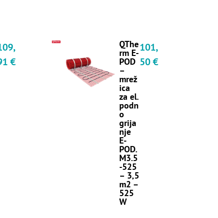
QThe
109,
101,
rm E-
91
€
50
€
POD
–
mrež
ica
za el.
podn
o
grija
nje
E-
POD.
M3.5
-525
– 3,5
m2 –
525
W