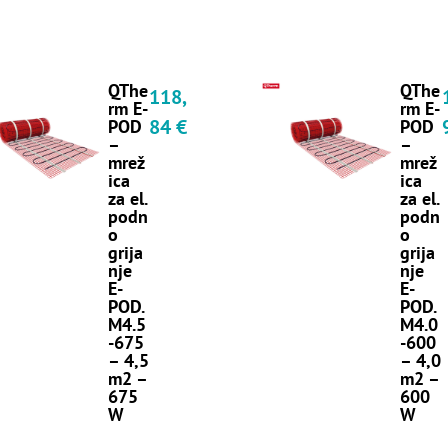
QThe
QThe
118,
rm E-
rm E-
84
€
POD
POD
–
–
mrež
mrež
ica
ica
za el.
za el.
podn
podn
o
o
grija
grija
nje
nje
E-
E-
POD.
POD.
M4.5
M4.0
-675
-600
– 4,5
– 4,0
m2 –
m2 –
675
600
W
W