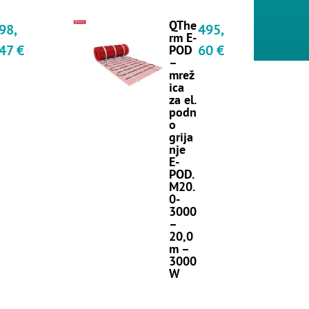
QThe
98,
495,
rm E-
47
€
60
€
POD
–
mrež
ica
za el.
podn
o
grija
nje
E-
POD.
M20.
0-
3000
–
20,0
m –
3000
W