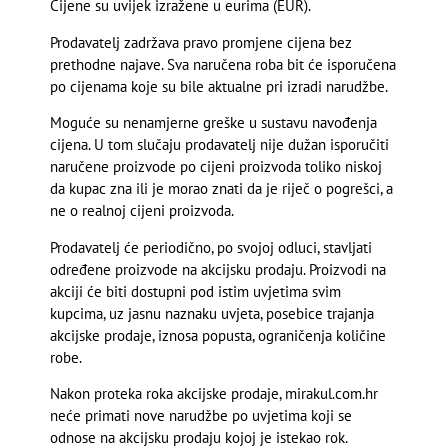
Cijene su uvijek izražene u eurima (EUR).
Prodavatelj zadržava pravo promjene cijena bez
prethodne najave. Sva naručena roba bit će isporučena
po cijenama koje su bile aktualne pri izradi narudžbe.
Moguće su nenamjerne greške u sustavu navođenja
cijena. U tom slučaju prodavatelj nije dužan isporučiti
naručene proizvode po cijeni proizvoda toliko niskoj
da kupac zna ili je morao znati da je riječ o pogrešci, a
ne o realnoj cijeni proizvoda.
Prodavatelj će periodično, po svojoj odluci, stavljati
određene proizvode na akcijsku prodaju. Proizvodi na
akciji će biti dostupni pod istim uvjetima svim
kupcima, uz jasnu naznaku uvjeta, posebice trajanja
akcijske prodaje, iznosa popusta, ograničenja količine
robe.
Nakon proteka roka akcijske prodaje, mirakul.com.hr
neće primati nove narudžbe po uvjetima koji se
odnose na akcijsku prodaju kojoj je istekao rok.