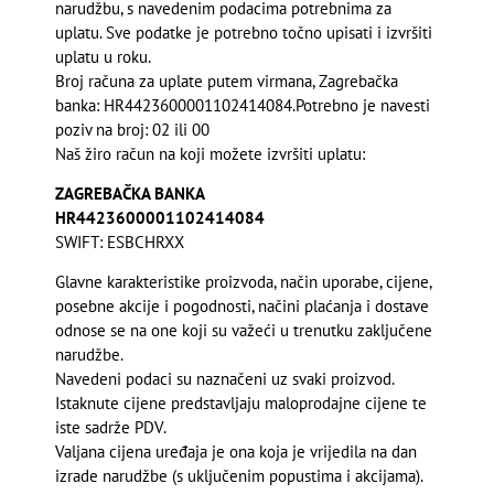
narudžbu, s navedenim podacima potrebnima za
uplatu. Sve podatke je potrebno točno upisati i izvršiti
uplatu u roku.
Broj računa za uplate putem virmana, Zagrebačka
banka: HR4423600001102414084.Potrebno je navesti
poziv na broj: 02 ili 00
Naš žiro račun na koji možete izvršiti uplatu:
ZAGREBAČKA BANKA
HR4423600001102414084
SWIFT: ESBCHRXX
Glavne karakteristike proizvoda, način uporabe, cijene,
posebne akcije i pogodnosti, načini plaćanja i dostave
odnose se na one koji su važeći u trenutku zaključene
narudžbe.
Navedeni podaci su naznačeni uz svaki proizvod.
Istaknute cijene predstavljaju maloprodajne cijene te
iste sadrže PDV.
Valjana cijena uređaja je ona koja je vrijedila na dan
izrade narudžbe (s uključenim popustima i akcijama).