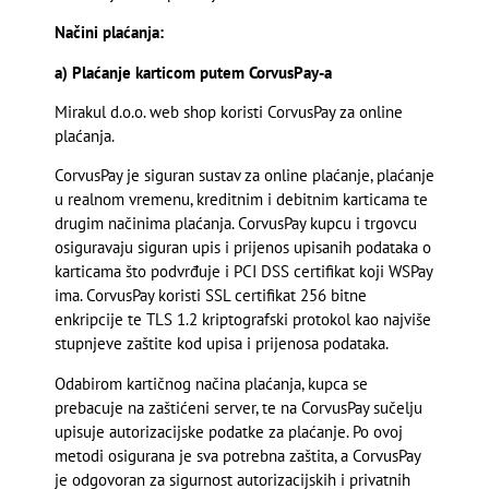
Načini plaćanja:
a) Plaćanje karticom putem CorvusPay-a
Mirakul d.o.o. web shop koristi CorvusPay za online
plaćanja.
CorvusPay je siguran sustav za online plaćanje, plaćanje
u realnom vremenu, kreditnim i debitnim karticama te
drugim načinima plaćanja. CorvusPay kupcu i trgovcu
osiguravaju siguran upis i prijenos upisanih podataka o
karticama što podvrđuje i PCI DSS certifikat koji WSPay
ima. CorvusPay koristi SSL certifikat 256 bitne
enkripcije te TLS 1.2 kriptografski protokol kao najviše
stupnjeve zaštite kod upisa i prijenosa podataka.
Odabirom kartičnog načina plaćanja, kupca se
prebacuje na zaštićeni server, te na CorvusPay sučelju
upisuje autorizacijske podatke za plaćanje. Po ovoj
metodi osigurana je sva potrebna zaštita, a CorvusPay
je odgovoran za sigurnost autorizacijskih i privatnih