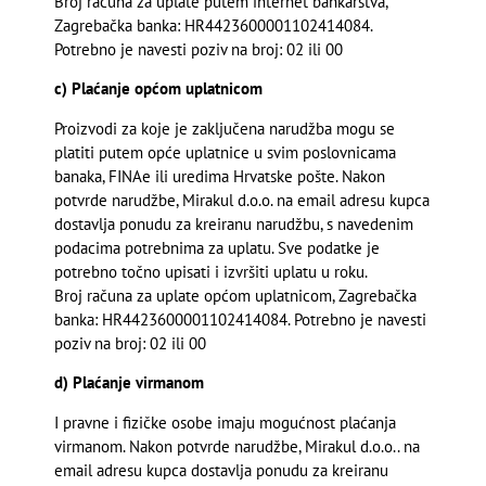
Broj računa za uplate putem internet bankarstva,
Zagrebačka banka: HR4423600001102414084.
Potrebno je navesti poziv na broj: 02 ili 00
c) Plaćanje općom uplatnicom
Proizvodi za koje je zaključena narudžba mogu se
platiti putem opće uplatnice u svim poslovnicama
banaka, FINA­e ili uredima Hrvatske pošte. Nakon
potvrde narudžbe, Mirakul d.o.o. na e­mail adresu kupca
dostavlja ponudu za kreiranu narudžbu, s navedenim
podacima potrebnima za uplatu. Sve podatke je
potrebno točno upisati i izvršiti uplatu u roku.
Broj računa za uplate općom uplatnicom, Zagrebačka
banka: HR4423600001102414084. Potrebno je navesti
poziv na broj: 02 ili 00
d) Plaćanje virmanom
I pravne i fizičke osobe imaju mogućnost plaćanja
virmanom. Nakon potvrde narudžbe, Mirakul d.o.o.. na
e­mail adresu kupca dostavlja ponudu za kreiranu