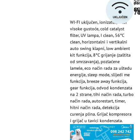
pre
obr
do
6
35
7
7
WI-FI uključen, ionizator, filter
visoke gustoće, cold catalyst
filter, UV lampa, I clean, 56°C
clean, horizontalni i vertikalni
auto swing klapni, low ambient
kit funkcija, 8°C grijanje (zaštita
od smrzavanja), pozlaćene
lamele, eco način rada za uštedu
energije, sleep mode, slijedi me
funkcija, breeze away funkcija,
gear funkcija, odvod kondenzata
na 2 strane, tihi način rada, turbo
način rada, autorestart, timer,
hitni način rada, detekcija
curenja plina. Grijač kompresora
i grijač u tavici kondenzata.