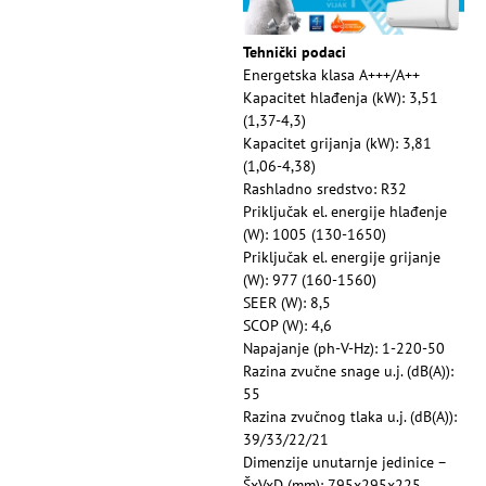
Tehnički podaci
Energetska klasa A+++/A++
Kapacitet hlađenja (kW): 3,51
(1,37-4,3)
Kapacitet grijanja (kW): 3,81
(1,06-4,38)
Rashladno sredstvo: R32
Priključak el. energije hlađenje
(W): 1005 (130-1650)
Priključak el. energije grijanje
(W): 977 (160-1560)
SEER (W): 8,5
SCOP (W): 4,6
Napajanje (ph-V-Hz): 1-220-50
Razina zvučne snage u.j. (dB(A)):
55
Razina zvučnog tlaka u.j. (dB(A)):
39/33/22/21
Dimenzije unutarnje jedinice –
ŠxVxD (mm): 795x295x225