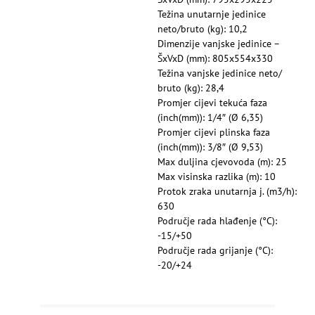
Težina unutarnje jedinice
neto/bruto (kg): 10,2
Dimenzije vanjske jedinice –
ŠxVxD (mm): 805x554x330
Težina vanjske jedinice neto/
bruto (kg): 28,4
Promjer cijevi tekuća faza
(inch(mm)): 1/4″ (Ø 6,35)
Promjer cijevi plinska faza
(inch(mm)): 3/8″ (Ø 9,53)
Max duljina cjevovoda (m): 25
Max visinska razlika (m): 10
Protok zraka unutarnja j. (m3/h):
630
Područje rada hlađenje (°C):
-15/+50
Područje rada grijanje (°C):
-20/+24