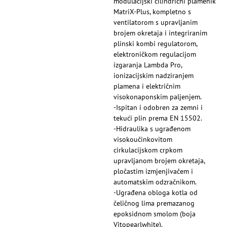
modulacijski cilindrični plamenik
MatriX-Plus, kompletno s
ventilatorom s upravljanim
brojem okretaja i integriranim
plinski kombi regulatorom,
elektroničkom regulacijom
izgaranja Lambda Pro,
ionizacijskim nadziranjem
plamena i električnim
visokonaponskim paljenjem.
-Ispitan i odobren za zemni i
tekući plin prema EN 15502.
-Hidraulika s ugrađenom
visokoučinkovitom
cirkulacijskom crpkom
upravljanom brojem okretaja,
pločastim izmjenjivačem i
automatskim odzračnikom.
-Ugrađena obloga kotla od
čeličnog lima premazanog
epoksidnom smolom (boja
Vitopearlwhite).