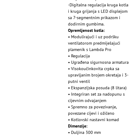
-Digitalna regulacija kruga kotla
i kruga grijanja s LED displejom
sa 7-segmentnim prikazom i
dodirnim gumbima.
Opremljenost kotla:
• Modulirajući i uz podršku
ventilatorom predmiješajući
plamenik s Lambda Pro
• Regulacija
• Ugrađena sigurnosna armatura
• Visokoučinkovita crpka sa
upravljanim brojem okretaja i 3-
putni ventil
• Ekspanzijska posuda (8 litara)
• Integriran set za nadopunu s
cijevnim odvajanjem
• Spremno za povezivanje,
povezane cijevi i ožičeno
• Kotlovski nastavni komad
Dimenzije:
• Duljina 300 mm