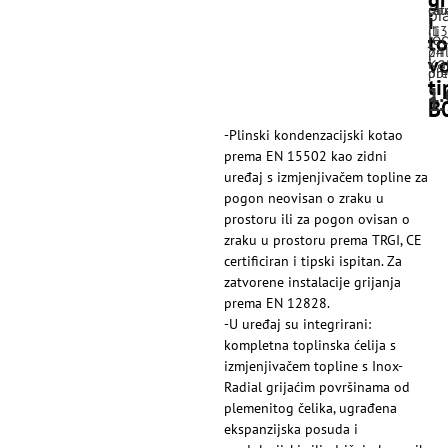
ob
rat
pl
i
ili
(13
je
to
pri
24
v
ka
pre
obr
ti
1
1
1
B
-Plinski kondenzacijski kotao
prema EN 15502 kao zidni
uređaj s izmjenjivačem topline za
pogon neovisan o zraku u
prostoru ili za pogon ovisan o
zraku u prostoru prema TRGI, CE
certificiran i tipski ispitan. Za
zatvorene instalacije grijanja
prema EN 12828.
-U uređaj su integrirani:
kompletna toplinska ćelija s
izmjenjivačem topline s Inox-
Radial grijaćim površinama od
plemenitog čelika, ugrađena
ekspanzijska posuda i