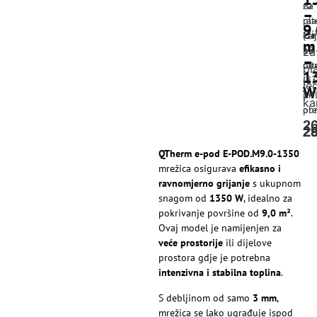
na
za
–
rat
pla
9,
Ci
(2-
kar
m
12
na
za
–
ob
rat
pl
1
ili
(13
je
W
pri
24
ka
pre
obr
2
2
2
QTherm e-pod E-POD.M9.0-1350
mrežica osigurava
efikasno i
ravnomjerno grijanje
s ukupnom
snagom od
1350 W
, idealno za
pokrivanje površine od
9,0 m²
.
Ovaj model je namijenjen za
veće prostorije
ili dijelove
prostora gdje je potrebna
intenzivna i stabilna toplina
.
S debljinom od samo
3 mm
,
mrežica se lako ugrađuje ispod