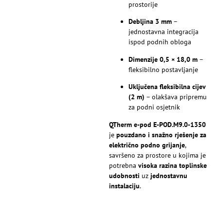
prostorije
Debljina 3 mm
–
jednostavna integracija
ispod podnih obloga
Dimenzije 0,5 × 18,0 m
–
fleksibilno postavljanje
Uključena fleksibilna cijev
(2 m)
– olakšava pripremu
za podni osjetnik
QTherm e-pod E-POD.M9.0-1350
je
pouzdano i snažno rješenje za
električno podno grijanje
,
savršeno za prostore u kojima je
potrebna
visoka razina toplinske
udobnosti
uz
jednostavnu
instalaciju
.