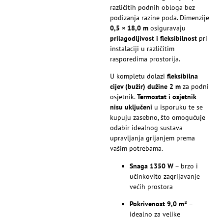
različitih podnih obloga bez
podizanja razine poda. Dimenzije
0,5 × 18,0 m
osiguravaju
prilagodljivost i fleksibilnost
pri
instalaciji u različitim
rasporedima prostorija.
U kompletu dolazi
fleksibilna
cijev (bužir) dužine 2 m
za podni
osjetnik.
Termostat i osjetnik
nisu uključeni
u isporuku te se
kupuju zasebno, što omogućuje
odabir idealnog sustava
upravljanja grijanjem prema
vašim potrebama.
Snaga 1350 W
– brzo i
učinkovito zagrijavanje
većih prostora
Pokrivenost 9,0 m²
–
idealno za velike