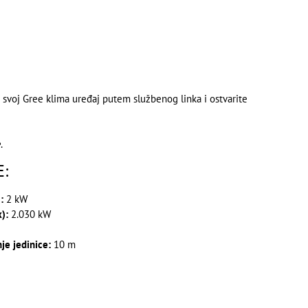
e svoj Gree klima uređaj putem službenog linka i ostvarite
e
.
:
:
2 kW
):
2.030 kW
je jedinice:
10 m