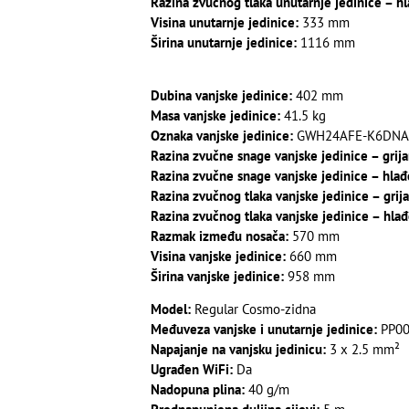
Razina zvučnog tlaka unutarnje jedinice – hl
Visina unutarnje jedinice:
333 mm
Širina unutarnje jedinice:
1116 mm
Dubina vanjske jedinice:
402 mm
Masa vanjske jedinice:
41.5 kg
Oznaka vanjske jedinice:
GWH24AFE-K6DNA2
Razina zvučne snage vanjske jedinice – grija
Razina zvučne snage vanjske jedinice – hlađ
Razina zvučnog tlaka vanjske jedinice – grija
Razina zvučnog tlaka vanjske jedinice – hlađ
Razmak između nosača:
570 mm
Visina vanjske jedinice:
660 mm
Širina vanjske jedinice:
958 mm
Model:
Regular Cosmo-zidna
Međuveza vanjske i unutarnje jedinice:
PP00
Napajanje na vanjsku jedinicu:
3 x 2.5 mm²
Ugrađen WiFi:
Da
Nadopuna plina:
40 g/m