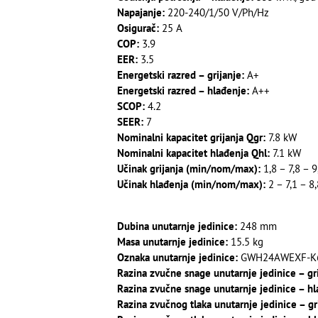
Napajanje:
220-240/1/50 V/Ph/Hz
Osigurač:
25 A
COP:
3.9
EER:
3.5
Energetski razred – grijanje:
A+
Energetski razred – hlađenje:
A++
SCOP:
4.2
SEER:
7
Nominalni kapacitet grijanja Qgr:
7.8 kW
Nominalni kapacitet hlađenja Qhl:
7.1 kW
Učinak grijanja (min/nom/max):
1,8 – 7,8 – 
Učinak hlađenja (min/nom/max):
2 – 7,1 – 8
Dubina unutarnje jedinice:
248 mm
Masa unutarnje jedinice:
15.5 kg
Oznaka unutarnje jedinice:
GWH24AWEXF-K6
Razina zvučne snage unutarnje jedinice – gri
Razina zvučne snage unutarnje jedinice – hl
Razina zvučnog tlaka unutarnje jedinice – gr