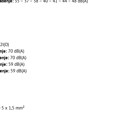
ađenje:
35 – 37 – 38 – 40 – 41 – 44 – 48 dB(A)
I(O)
nje:
70 dB(A)
enje:
70 dB(A)
nje:
59 dB(A)
enje:
59 dB(A)
 5 x 1,5 mm²