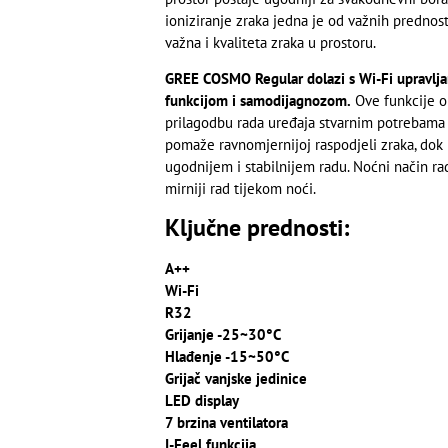
ioniziranje zraka jedna je od važnih prednos
važna i kvaliteta zraka u prostoru.
GREE COSMO Regular dolazi s Wi-Fi upravljan
funkcijom i samodijagnozom.
Ove funkcije o
prilagodbu rada uređaja stvarnim potrebama p
pomaže ravnomjernijoj raspodjeli zraka, dok
ugodnijem i stabilnijem radu. Noćni način ra
mirniji rad tijekom noći.
Ključne prednosti:
A++
Wi-Fi
R32
Grijanje -25~30°C
Hlađenje -15~50°C
Grijač vanjske jedinice
LED display
7 brzina ventilatora
I-Feel funkcija