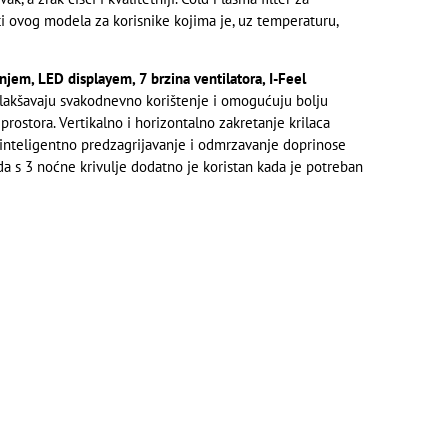
ti ovog modela za korisnike kojima je, uz temperaturu,
jem, LED displayem, 7 brzina ventilatora, I-Feel
lakšavaju svakodnevno korištenje i omogućuju bolju
rostora. Vertikalno i horizontalno zakretanje krilaca
 inteligentno predzagrijavanje i odmrzavanje doprinose
da s 3 noćne krivulje dodatno je koristan kada je potreban