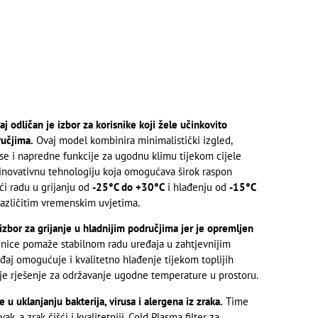
odličan je izbor za korisnike koji žele učinkovito
ručjima.
Ovaj model kombinira minimalistički izgled,
e i napredne funkcije za ugodnu klimu tijekom cijele
 inovativnu tehnologiju koja omogućava širok raspon
ći radu u grijanju od
-25°C do +30°C
i hlađenju od
-15°C
 različitim vremenskim uvjetima.
bor za grijanje u hladnijim područjima jer je opremljen
inice pomaže stabilnom radu uređaja u zahtjevnijim
eđaj omogućuje i kvalitetno hlađenje tijekom toplijih
nje rješenje za održavanje ugodne temperature u prostoru.
u uklanjanju bakterija, virusa i alergena iz zraka.
Time
, a zrak čišći i kvalitetniji. Cold Plasma filter za