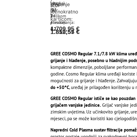
/
obroka)
rate
plaćanje
SCOP
ili
(13-
(W)
jednokratno
prilikom
24
7
karticom:
preuzimanja:
obroka):
/
1.709,95
€
4.2
1.812,55
1.859,57
€
€
GREE COSMO Regular 7.1/7.8 kW klima uređaj 
grijanje i hlađenje, posebno u hladnijim pod
kompaktne dimenzije, poboljšane performans
godine. Cosmo Regular klima uređaji koriste
mogućnosti za grijanje i hlađenje. Zahvaljuju
do +50°C
, uređaj je prilagođen korištenju u
GREE COSMO Regular ističe se kao pouzdan iz
grijačem vanjske jedinice.
Grijač vanjske jed
zimskim uvjetima. Uz učinkovito grijanje, ur
mjeseci, pa se može koristiti kao cjelogodiš
Napredni Cold Plasma sustav filtracije pomaže 
prostor postaje ugodniji za svakodnevni boravak