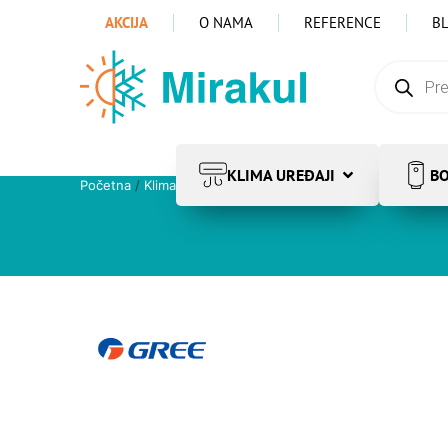
AKCIJA
O NAMA
REFERENCE
B
KLIMA UREĐAJI
BO
Početna
/
Klima uređaji
/
PREPORUKA KLIMA ZA GRIJANJE