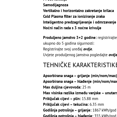
Samodijagnoza
Vertikalno i horizontalno zakretanje krilaca
Cold Plasma filter za ioniziranje zraka
Inteligentno predzagrijavanje i odmrzavanje
Noćni način rada s 3 noćne krivulje
Produljeno jamstvo 3+2 godine:
registrirajt
ukupno do 5 godina sigurnosti:
Registrirajte svoj uređaj
ovdje
.
Uvjete produljenog jamstva pogledajte
ovdj
TEHNIČKE KARAKTERISTIKE
Apsorbirana snaga – grijanje (min/nom/max)
Apsorbirana snaga – hlađenje (min/nom/max
Max duljina cjevovoda:
25 m
Max visinka razlika između vanjske – unutarn
Priključak cijevi – plin:
15.88 mm
Priključak cijevi – tekućina:
6.35 mm
Godišnja potrošnja – grijanje:
1867 kWh/god
Godišnja potrošnja – hlađenje:
355 kWh/god