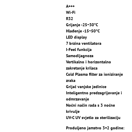
A+++
Wi-Fi
R32
Grijanje -25~30°C
Hlađenje -15~50°C
LED display
7 brzina ventilatora
I-Feel funkcija
Samodijagnoza
Vertikalno i horizontalno
zakretanje krilaca
Cold Plasma filter za ioniziranje
zraka
Grijač vanjske jedinice
Inteligentno predzagrijavanje i
odmrzavanje
Noćni način rada s 3 noćne
krivulje
UV-C UV svjetlo za sterilizaciju
Produljeno jamstvo 3+2 godine: