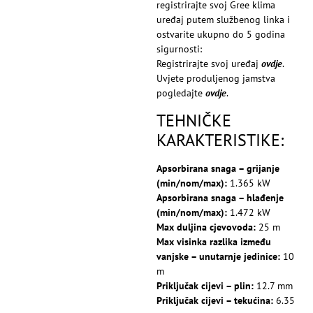
registrirajte svoj Gree klima
uređaj putem službenog linka i
ostvarite ukupno do 5 godina
sigurnosti:
Registrirajte svoj uređaj
ovdje
.
Uvjete produljenog jamstva
pogledajte
ovdje
.
TEHNIČKE
KARAKTERISTIKE:
Apsorbirana snaga – grijanje
(min/nom/max):
1.365 kW
Apsorbirana snaga – hlađenje
(min/nom/max):
1.472 kW
Max duljina cjevovoda:
25 m
Max visinka razlika između
vanjske – unutarnje jedinice:
10
m
Priključak cijevi – plin:
12.7 mm
Priključak cijevi – tekućina:
6.35