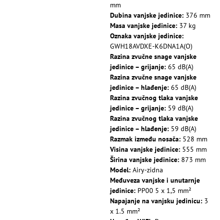
mm
Dubina vanjske jedinice:
376 mm
Masa vanjske jedinice:
37 kg
Oznaka vanjske jedinice:
GWH18AVDXE-K6DNA1A(O)
Razina zvučne snage vanjske
jedinice – grijanje:
65 dB(A)
Razina zvučne snage vanjske
jedinice – hlađenje:
65 dB(A)
Razina zvučnog tlaka vanjske
jedinice – grijanje:
59 dB(A)
Razina zvučnog tlaka vanjske
jedinice – hlađenje:
59 dB(A)
Razmak između nosača:
528 mm
Visina vanjske jedinice:
555 mm
Širina vanjske jedinice:
873 mm
Model:
Airy-zidna
Međuveza vanjske i unutarnje
jedinice:
PP00 5 x 1,5 mm²
Napajanje na vanjsku jedinicu:
3
x 1.5 mm²