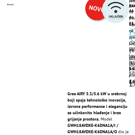
raz
pro
Cij
(m
A+
46
za
do
pla
55
kar
Cij
na
za
rat
pla
Ci
(2-
kar
SE
12
na
za
/
ob
rat
pl
SC
ili
(13
(W)
je
pri
24
8.5
ka
pre
obr
/
1
4.6
1
1
Gree AIRY 5.3/5.6 kW u srebrnoj
boji spaja tehnološke inovacije,
izvrsne performanse i eleganciju
za učinkovito hlađenje i brzo
grijanje prostora.
Model
GWH18AVDXE-K6DNA1A/I /
GWH18AVDXE-K6DNA1A/O
dio je