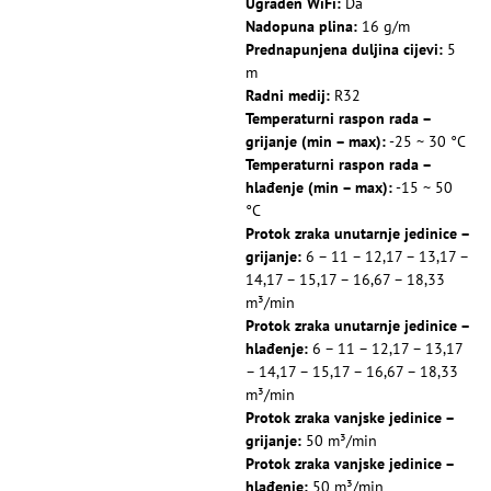
Ugrađen WiFi:
Da
Nadopuna plina:
16 g/m
Prednapunjena duljina cijevi:
5
m
Radni medij:
R32
Temperaturni raspon rada –
grijanje (min – max):
-25 ~ 30 °C
Temperaturni raspon rada –
hlađenje (min – max):
-15 ~ 50
°C
Protok zraka unutarnje jedinice –
grijanje:
6 – 11 – 12,17 – 13,17 –
14,17 – 15,17 – 16,67 – 18,33
m³/min
Protok zraka unutarnje jedinice –
hlađenje:
6 – 11 – 12,17 – 13,17
– 14,17 – 15,17 – 16,67 – 18,33
m³/min
Protok zraka vanjske jedinice –
grijanje:
50 m³/min
Protok zraka vanjske jedinice –
hlađenje:
50 m³/min