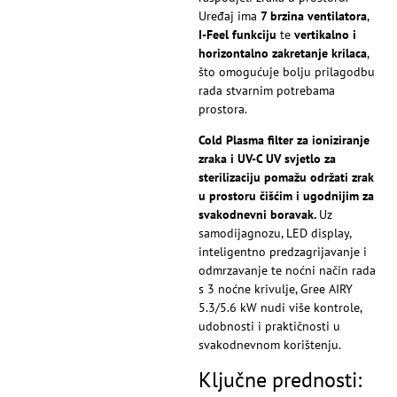
Uređaj ima
7 brzina ventilatora
,
I-Feel funkciju
te
vertikalno i
horizontalno zakretanje krilaca
,
što omogućuje bolju prilagodbu
rada stvarnim potrebama
prostora.
Cold Plasma filter za ioniziranje
zraka i UV-C UV svjetlo za
sterilizaciju pomažu održati zrak
u prostoru čišćim i ugodnijim za
svakodnevni boravak.
Uz
samodijagnozu, LED display,
inteligentno predzagrijavanje i
odmrzavanje te noćni način rada
s 3 noćne krivulje, Gree AIRY
5.3/5.6 kW nudi više kontrole,
udobnosti i praktičnosti u
svakodnevnom korištenju.
Ključne prednosti: