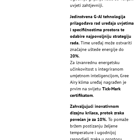
uvjeti zahtjevniji.
Jedinstvena G-AI tehnologija
prilagođava rad uređaja uvjetima
i specifičnostima prostora te
odabire najpovoljniju strategiju
rada.
Time uređaj može ostvariti
značajne uštede energije do
20%
.
Za izvanrednu energetsku
učinkovitost s integriranom
umjetnom inteligencijom, Gree
Airy klima uređaj nagrađen je
prvim na svijetu
Tick-Mark
certifikatom
.
Zahvaljujući inovativnom
dizajnu krilaca, protok zraka
povećan je za 10%.
To pomaže
bržem postizanju željene
temperature i ugodnijoj
raspodjeli zraka u prostoru.