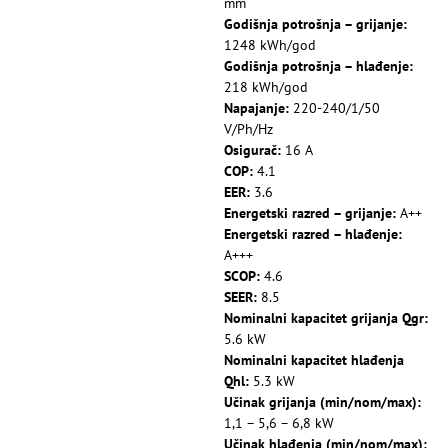
mm
Godišnja potrošnja – grijanje:
1248 kWh/god
Godišnja potrošnja – hlađenje:
218 kWh/god
Napajanje:
220-240/1/50
V/Ph/Hz
Osigurač:
16 A
COP:
4.1
EER:
3.6
Energetski razred – grijanje:
A++
Energetski razred – hlađenje:
A+++
SCOP:
4.6
SEER:
8.5
Nominalni kapacitet grijanja Qgr:
5.6 kW
Nominalni kapacitet hlađenja
Qhl:
5.3 kW
Učinak grijanja (min/nom/max):
1,1 – 5,6 – 6,8 kW
Učinak hlađenja (min/nom/max):