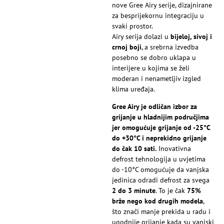
nove Gree Airy serije, dizajnirane
za besprijekornu integraciju u
svaki prostor.
Airy serija dolazi u
bijeloj, sivoj i
crnoj boji
, a srebrna izvedba
posebno se dobro uklapa u
interijere u kojima se želi
moderan i nenametljiv izgled
klima uređaja.
Gree Airy je odličan izbor za
grijanje u hladnijim područjima
jer omogućuje grijanje od -25°C
do +30°C i neprekidno grijanje
do čak 10 sati.
Inovativna
defrost tehnologija u uvjetima
do -10°C omogućuje da vanjska
jedinica odradi defrost za svega
2 do 3 minute
. To je čak
75%
brže nego kod drugih modela
,
što znači manje prekida u radu i
ugodnije grijanje kada su vanjski