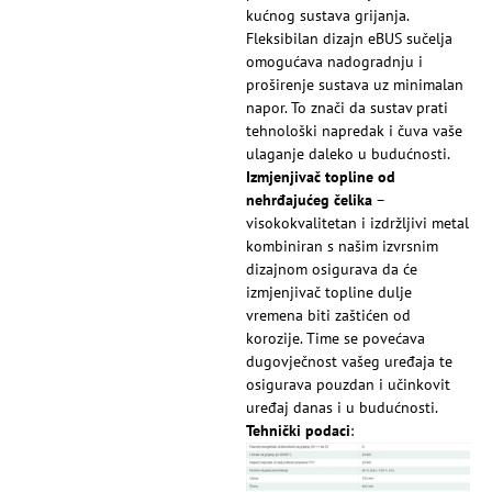
kućnog sustava grijanja.
Fleksibilan dizajn eBUS sučelja
omogućava nadogradnju i
proširenje sustava uz minimalan
napor. To znači da sustav prati
tehnološki napredak i čuva vaše
ulaganje daleko u budućnosti.
Izmjenjivač topline od
nehrđajućeg čelika
–
visokokvalitetan i izdržljivi metal
kombiniran s našim izvrsnim
dizajnom osigurava da će
izmjenjivač topline dulje
vremena biti zaštićen od
korozije. Time se povećava
dugovječnost vašeg uređaja te
osigurava pouzdan i učinkovit
uređaj danas i u budućnosti.
Tehnički podaci
: