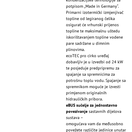
kondenzacijske tehnologije sa
potpisom „Made in Germany“.
Primarni izotermički izmjenjivač
topline od legiranog čelika
osigurat će vrhunski prijenos
topline te maksimalnu uštedu
iskorištavanjem topline vodene
pare sadržane u dimnim
plinovima.
ecoTEC pro cirko uređaj
dobavljiv je u izvedbi od 24 kW
te posjeduje predpripremu za
spajanje sa spremnicima za
potrošnu toplu vodu. Spajanje sa
spremnikom moguće je izvesti
primjenom originalnih
hidrauličkih pribora.
eBUS sučelje za jednostavno
povezivanje
sastavnih dijelova
sustava –
omogućava vam da međusobno
povežete različite jedinice unutar