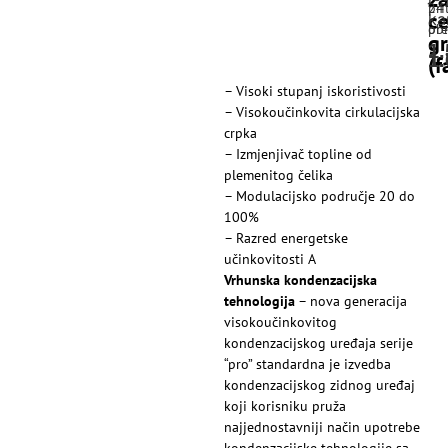
pri
24
ce
ka
pre
obr
gr
1
1
1
(f
– Visoki stupanj iskoristivosti
– Visokoučinkovita cirkulacijska
crpka
– Izmjenjivač topline od
plemenitog čelika
– Modulacijsko područje 20 do
100%
– Razred energetske
učinkovitosti A
Vrhunska kondenzacijska
tehnologija
– nova generacija
visokoučinkovitog
kondenzacijskog uređaja serije
“pro” standardna je izvedba
kondenzacijskog zidnog uređaj
koji korisniku pruža
najjednostavniji način upotrebe