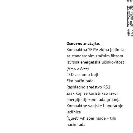
12
na
za
ob
rat
pl
ili
(13
je
pri
24
ka
pre
obr
1
1
1
Osnovne značajke
:
Kompaktna SEIYA zidna jedinica
sa standardnim zračnim filtrom
Izvrsna energetska učinkovitost
(A + do A ++)
LED zaslon u boji
Eko način rada
Rashladno sredstvo R32
Zrak koji se koristi kao izvor
energije tijekom rada grijanja
Kompaktne vanjske i unutarnje
jedinice
“Quiet” whisper mode – tihi
način rada