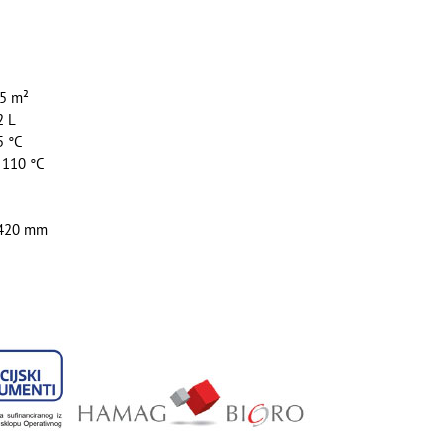
85 m²
2 L
5 °C
 110 °C
1420 mm