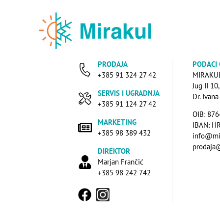
PRODAJA
PODACI
+385 91 324 27 42
MIRAKUL 
Jug II 10
SERVIS I UGRADNJA
Dr. Ivan
+385 91 124 27 42
OIB: 87
MARKETING
IBAN: H
+385 98 389 432
info@mi
prodaja
DIREKTOR
Marjan Frančić
+385 98 242 742