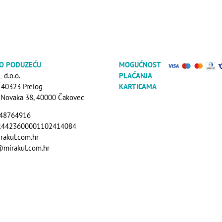
 O PODUZEĆU
MOGUĆNOST
d.o.o.
PLAĆANJA
, 40323 Prelog
KARTICAMA
a Novaka 38, 40000 Čakovec
648764916
R4423600001102414084
rakul.com.hr
@mirakul.com.hr