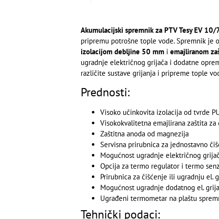
Akumulacijski spremnik za PTV Tesy EV 10/
pripremu potrošne tople vode. Spremnik je
izolacijom debljine 50 mm
i
emajliranom za
ugradnje električnog grijača i dodatne oprem
različite sustave grijanja i pripreme tople vo
Prednosti:
Visoko učinkovita izolacija od tvrde P
Visokokvalitetna emajlirana zaštita za 
Zaštitna anoda od magnezija
Servisna prirubnica za jednostavno čiš
Mogućnost ugradnje električnog grija
Opcija za termo regulator i termo sen
Prirubnica za čišćenje ili ugradnju el. g
Mogućnost ugradnje dodatnog el. grija
Ugrađeni termometar na plaštu sprem
Tehnički podaci: