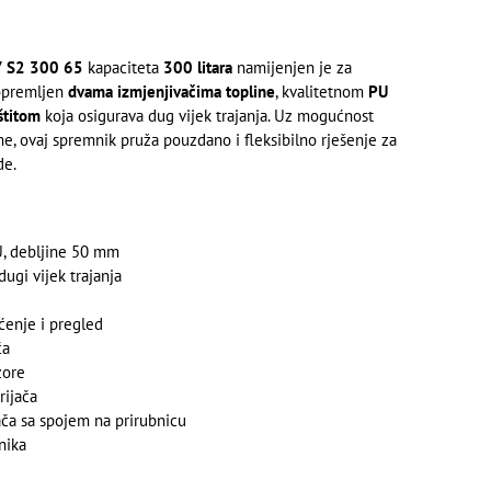
7 S2 300 65
kapaciteta
300 litara
namijenjen je za
 opremljen
dvama izmjenjivačima topline
, kvalitetnom
PU
štitom
koja osigurava dug vijek trajanja. Uz mogućnost
e, ovaj spremnik pruža pouzdano i fleksibilno rješenje za
de.
U, debljine 50 mm
dugi vijek trajanja
ćenje i pregled
ča
zore
rijača
ča sa spojem na prirubnicu
nika