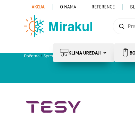
AKCIJA
O NAMA
REFERENCE
B
KLIMA UREĐAJI
BO
Početna
/
Spremnici
/
Spremnici za PTV
/
Tesy
/ Tesy EV 10