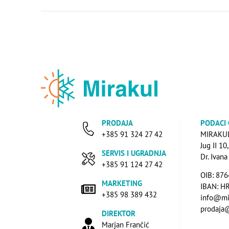
PRODAJA
PODACI
+385 91 324 27 42
MIRAKUL 
Jug II 10
SERVIS I UGRADNJA
Dr. Ivan
+385 91 124 27 42
OIB: 87
MARKETING
IBAN: H
+385 98 389 432
info@mi
prodaja
DIREKTOR
Marjan Frančić