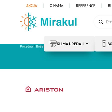
AKCIJA
O NAMA
REFERENCE
B
KLIMA UREĐAJI
BO
Početna
/
Bojleri
/
Električni bojleri
/
Pribor, regulacija i grija