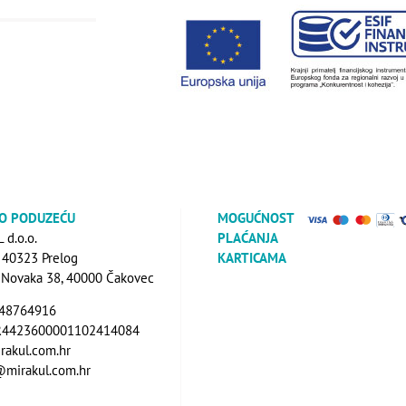
 O PODUZEĆU
MOGUĆNOST
d.o.o.
PLAĆANJA
, 40323 Prelog
KARTICAMA
a Novaka 38, 40000 Čakovec
648764916
R4423600001102414084
rakul.com.hr
@mirakul.com.hr