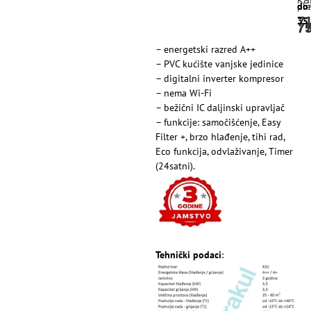
pre
obr
do
7
35
7
7
– energetski razred A++
– PVC kućište vanjske jedinice
– digitalni inverter kompresor
– nema Wi-Fi
– bežični IC daljinski upravljač
– funkcije: samočišćenje, Easy
Filter +, brzo hlađenje, tihi rad,
Eco funkcija, odvlaživanje, Timer
(24satni).
Tehnički podaci
: