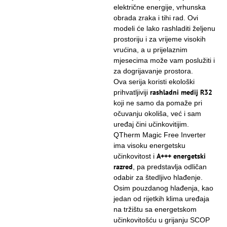
električne energije, vrhunska
obrada zraka i tihi rad. Ovi
modeli će lako rashladiti željenu
prostoriju i za vrijeme visokih
vrućina, a u prijelaznim
mjesecima može vam poslužiti i
za dogrijavanje prostora.
Ova serija koristi ekološki
rashladni medij R32
prihvatljiviji
koji ne samo da pomaže pri
očuvanju okoliša, već i sam
uređaj čini učinkovitijim.
QTherm Magic Free Inverter
ima visoku energetsku
A+++ energetski
učinkovitost i
razred
, pa predstavlja odličan
odabir za štedljivo hlađenje.
Osim pouzdanog hlađenja, kao
jedan od rijetkih klima uređaja
na tržištu sa energetskom
učinkovitošću u grijanju SCOP