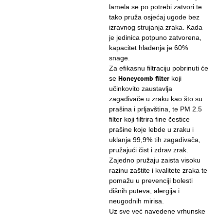
lamela se po potrebi zatvori te
tako pruža osjećaj ugode bez
izravnog strujanja zraka. Kada
je jedinica potpuno zatvorena,
kapacitet hlađenja je 60%
snage.
Za efikasnu filtraciju pobrinuti će
Honeycomb filter
se
koji
učinkovito zaustavlja
zagađivače u zraku kao što su
prašina i prljavština, te PM 2.5
filter koji filtrira fine čestice
prašine koje lebde u zraku i
uklanja 99,9% tih zagađivača,
pružajući čist i zdrav zrak.
Zajedno pružaju zaista visoku
razinu zaštite i kvalitete zraka te
pomažu u prevenciji bolesti
dišnih puteva, alergija i
neugodnih mirisa.
Uz sve već navedene vrhunske