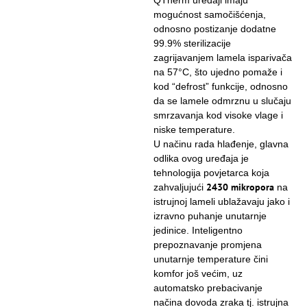
QTherm uređaji imaju
mogućnost samočišćenja,
odnosno postizanje dodatne
99.9% sterilizacije
zagrijavanjem lamela isparivača
na 57°C, što ujedno pomaže i
kod “defrost” funkcije, odnosno
da se lamele odmrznu u slučaju
smrzavanja kod visoke vlage i
niske temperature.
U načinu rada hlađenje, glavna
odlika ovog uređaja je
tehnologija povjetarca koja
2430 mikropora
zahvaljujući
na
istrujnoj lameli ublažavaju jako i
izravno puhanje unutarnje
jedinice. Inteligentno
prepoznavanje promjena
unutarnje temperature čini
komfor još većim, uz
automatsko prebacivanje
načina dovoda zraka tj. istrujna