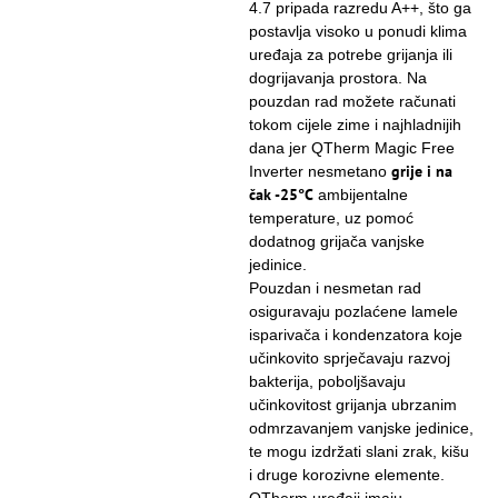
4.7 pripada razredu A++, što ga
postavlja visoko u ponudi klima
uređaja za potrebe grijanja ili
dogrijavanja prostora. Na
pouzdan rad možete računati
tokom cijele zime i najhladnijih
dana jer QTherm Magic Free
grije i na
Inverter nesmetano
čak -25°C
ambijentalne
temperature, uz pomoć
dodatnog grijača vanjske
jedinice.
Pouzdan i nesmetan rad
osiguravaju pozlaćene lamele
isparivača i kondenzatora koje
učinkovito sprječavaju razvoj
bakterija, poboljšavaju
učinkovitost grijanja ubrzanim
odmrzavanjem vanjske jedinice,
te mogu izdržati slani zrak, kišu
i druge korozivne elemente.