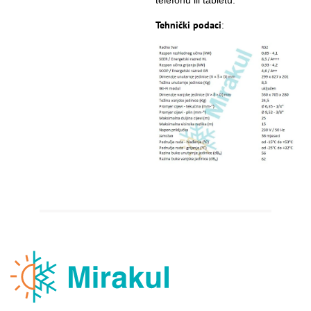
telefonu ili tabletu.
Tehnički podaci
: