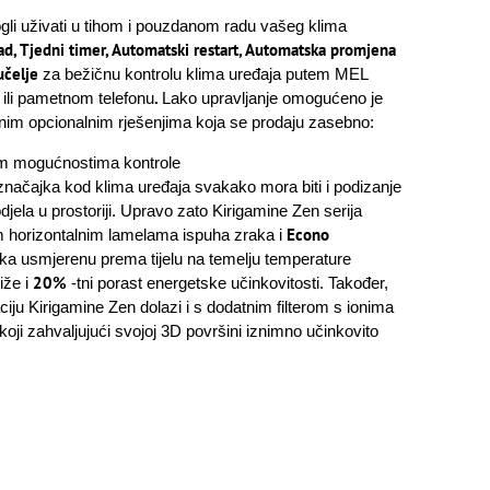
li uživati u tihom i pouzdanom radu vašeg klima
rad, Tjedni timer, Automatski restart, Automatska promjena
učelje
za bežičnu kontrolu klima uređaja putem MEL
.
 ili pametnom telefonu
Lako upravljanje omogućeno je
tnim opcionalnim rješenjima koja se prodaju zasebno:
im mogućnostima kontrole
 značajka kod klima uređaja svakako mora biti i podizanje
jela u prostoriji. Upravo zato Kirigamine Zen serija
Econo
m horizontalnim lamelama ispuha zraka i
aka usmjerenu prema tijelu na temelju temperature
20%
iže i
-tni porast energetske učinkovitosti. Također,
ju Kirigamine Zen dolazi i s dodatnim filterom s ionima
koji zahvaljujući svojoj 3D površini iznimno učinkovito