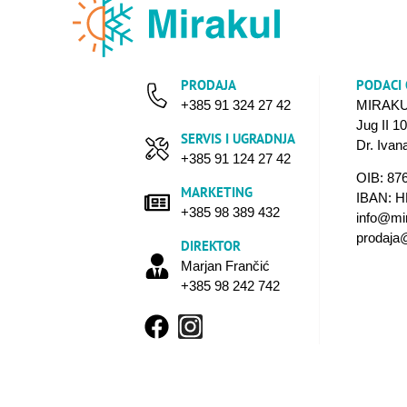
PRODAJA
PODACI
+385 91 324 27 42
MIRAKUL
Jug II 1
SERVIS I UGRADNJA
Dr. Iva
+385 91 124 27 42
OIB: 87
MARKETING
IBAN: 
+385 98 389 432
info@mi
prodaja
DIREKTOR
Marjan Frančić
+385 98 242 742