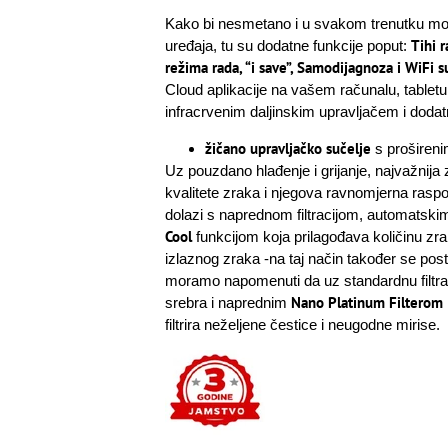
Kako bi nesmetano i u svakom trenutku mog
Tihi 
uređaja, tu su dodatne funkcije poput:
režima rada, “i save”, Samodijagnoza i
WiFi s
Cloud aplikacije na vašem računalu, tabletu
infracrvenim daljinskim upravljačem i doda
žičano upravljačko sučelje
s proširen
Uz pouzdano hlađenje i grijanje, najvažnija
kvalitete zraka i njegova ravnomjerna raspod
dolazi s naprednom filtracijom, automatski
Cool
funkcijom koja prilagođava količinu zr
izlaznog zraka -na taj način također se post
moramo napomenuti da uz standardnu filtraci
Nano Platinum Filterom
srebra i naprednim
filtrira neželjene čestice i neugodne mirise.