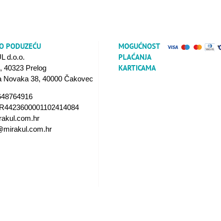
 O PODUZEĆU
MOGUĆNOST
PLAĆANJA
 d.o.o.
KARTICAMA
0, 40323 Prelog
na Novaka 38, 40000 Čakovec
648764916
HR4423600001102414084
rakul.com.hr
@mirakul.com.hr