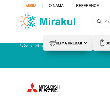
AKCIJA
O NAMA
REFERENCE
KLIMA UREĐAJI
BO
Početna
/
Klima uređaji
/
Mitsubishi
/ Mitsubishi Kirigami