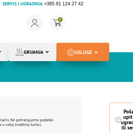
SERVIS I UGRADNJA
+385 91 124 27 42
0
USLUGE
GRIJANJA
Poša
upit
ugra
ili s