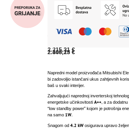
na
za
(m2)
4,2
5,4
A++
kW,
internet
36
rate
plaćanje
bankarstvom:
MSZ-
do
Cijena
(2-
karticama
45
2.148,85
€
EF42VGK(S)/MUZ-
za
12
na
obroka)
rate
plaćanje
EF42VG
ili
(13-
jednokratno
prilikom
24
karticom:
preuzimanja:
obroka):
2.215,31
€
2.348,23
2.409,15
€
€
Napredni model proizvođača Mitsubishi Elect
bi zadovoljio istančani ukus zahtjevnih koris
baš u svaki interijer.
Zahvaljujući naprednoj inverterskoj tehnologi
A++
energetske učinkovitosti
, a za dodatnu
“low standby power” kojom je potrošnja ene
1W
na samo
.
4.2 kW
Snagom od
osigurava upravo željen