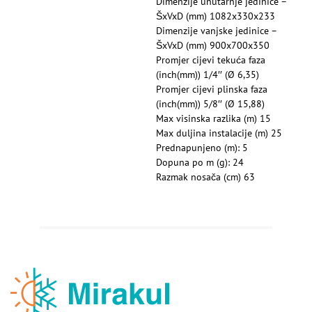
Dimenzije unutarnje jedinice –
ŠxVxD (mm) 1082x330x233
Dimenzije vanjske jedinice –
ŠxVxD (mm) 900x700x350
Promjer cijevi tekuća faza
(inch(mm)) 1/4′′ (Ø 6,35)
Promjer cijevi plinska faza
(inch(mm)) 5/8′′ (Ø 15,88)
Max visinska razlika (m) 15
Max duljina instalacije (m) 25
Prednapunjeno (m): 5
Dopuna po m (g): 24
Razmak nosača (cm) 63