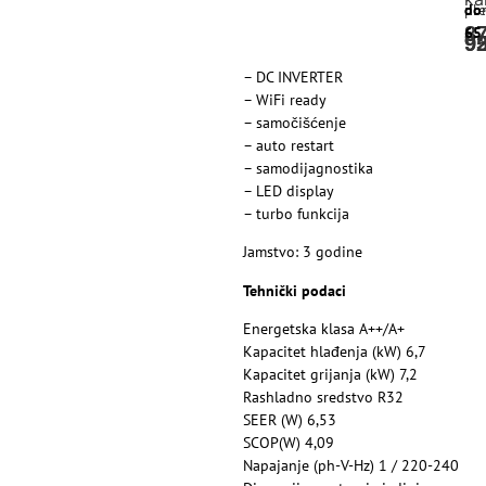
pre
obr
do
8
65
9
9
– DC INVERTER
– WiFi ready
– samočišćenje
– auto restart
– samodijagnostika
– LED display
– turbo funkcija
Jamstvo: 3 godine
Tehnički podaci
Energetska klasa A++/A+
Kapacitet hlađenja (kW) 6,7
Kapacitet grijanja (kW) 7,2
Rashladno sredstvo R32
SEER (W) 6,53
SCOP(W) 4,09
Napajanje (ph-V-Hz) 1 / 220-240