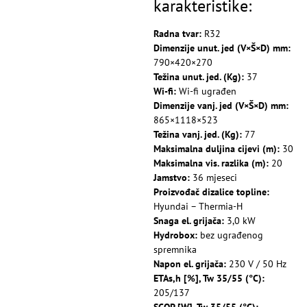
karakteristike:
Radna tvar:
R32
Dimenzije unut. jed (V×Š×D) mm:
790×420×270
Težina unut. jed. (Kg):
37
Wi-fi:
Wi-fi ugrađen
Dimenzije vanj. jed (V×Š×D) mm:
865×1118×523
Težina vanj. jed. (Kg):
77
Maksimalna duljina cijevi (m):
30
Maksimalna vis. razlika (m):
20
Jamstvo:
36 mjeseci
Proizvođač dizalice topline:
Hyundai – Thermia-H
Snaga el. grijača:
3,0 kW
Hydrobox:
bez ugrađenog
spremnika
Napon el. grijača:
230 V / 50 Hz
ETAs,h [%], Tw 35/55 (°C):
205/137
SCOP [W], Tw 35/55 (°C):