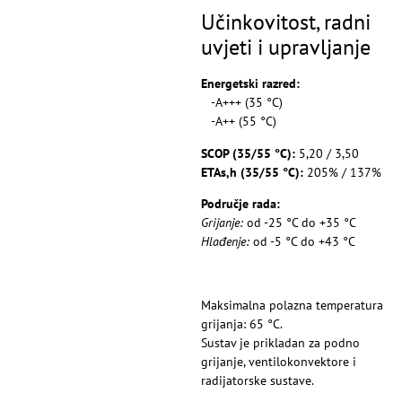
Učinkovitost, radni
uvjeti i upravljanje
Energetski razred:
-A+++ (35 °C)
-A++ (55 °C)
SCOP (35/55 °C):
5,20 / 3,50
ETAs,h (35/55 °C):
205% / 137%
Područje rada:
Grijanje:
od -25 °C do +35 °C
Hlađenje:
od -5 °C do +43 °C
Maksimalna polazna temperatura
grijanja: 65 °C.
Sustav je prikladan za podno
grijanje, ventilokonvektore i
radijatorske sustave.