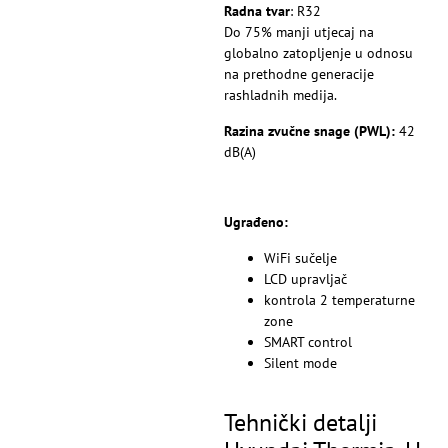
Radna tvar
: R32
Do 75% manji utjecaj na
globalno zatopljenje u odnosu
na prethodne generacije
rashladnih medija.
Razina zvučne snage (PWL):
42
dB(A)
Ugrađeno:
WiFi sučelje
LCD upravljač
kontrola 2 temperaturne
zone
SMART control
Silent mode
Tehnički detalji