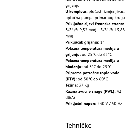
grijanju
U kompletu:
pločasti izmjenjivač,
optočna pumpa primarnog kruga
Priključne cijevi freonska strana:
3/8″ (fi. 9,52 mm) – 5/8″ (fi. 15,88
mm)
Priključak grijanja:
1″
Polazna temperatura medija u
grijanju:
od 25°C do 65°C
Polazna temperatura medija u
hlađenju:
od 5°C do 25°C
Priprema potrošne tople vode
(PTV):
od 30°C do 60°C
Težina:
37 Kg
Razina zvučne snage (PWL):
42
dB(A)
Priključni napon:
230 V / 50 Hz
Tehničke