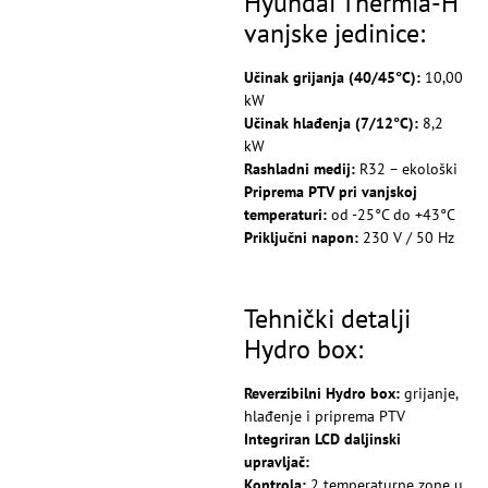
Hyundai Thermia-H
vanjske jedinice:
Učinak grijanja (40/45°C):
10,00
kW
Učinak hlađenja (7/12°C):
8,2
kW
Rashladni medij:
R32 – ekološki
Priprema PTV pri vanjskoj
temperaturi:
od -25°C do +43°C
Priključni napon:
230 V / 50 Hz
Tehnički detalji
Hydro box:
Reverzibilni Hydro box:
grijanje,
hlađenje i priprema PTV
Integriran LCD daljinski
upravljač:
Kontrola:
2 temperaturne zone u