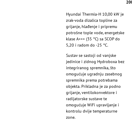
20
Hyundai Thermia-H 10,00 kW je
zrak-voda dizalica topline za
grijanje, hlađenje i pripremu
potrošne tople vode, energetske
klase A+++ (35 °C) sa SCOP do
5,20 i radom do -25 °C.
Sustav se sastoji od vanjske
jedinice i zidnog Hydroboxa bez
integriranog spremnika, što
omogućuje ugradnju zasebnog
spremnika prema potrebama
objekta. Prikladna je za podno
grijanje, ventilokonvektore i
radijatorske sustave te
omogućuje WiFi upravljanje i
kontrolu dvije temperaturne
zone.