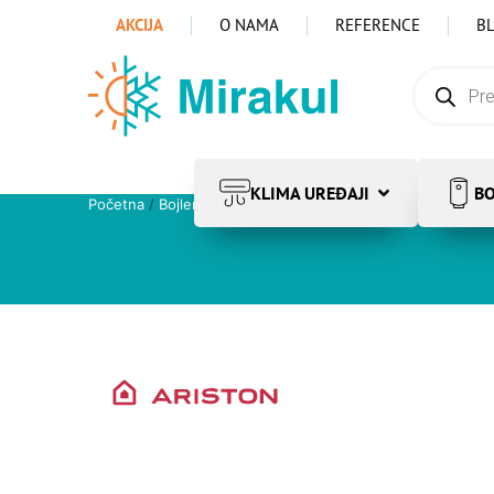
AKCIJA
O NAMA
REFERENCE
B
KLIMA UREĐAJI
BO
Početna
/
Bojleri
/
Električni bojleri
/
Pribor, regulacija i grija