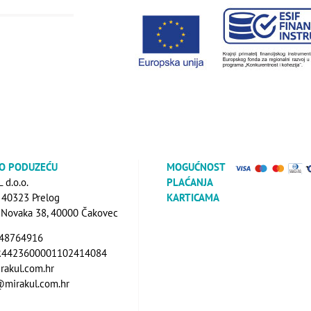
 O PODUZEĆU
MOGUĆNOST
d.o.o.
PLAĆANJA
, 40323 Prelog
KARTICAMA
a Novaka 38, 40000 Čakovec
648764916
R4423600001102414084
rakul.com.hr
@mirakul.com.hr