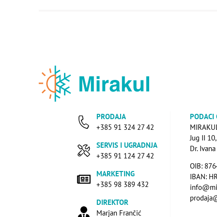
PRODAJA
PODACI
+385 91 324 27 42
MIRAKUL 
Jug II 10
SERVIS I UGRADNJA
Dr. Ivan
+385 91 124 27 42
OIB: 87
MARKETING
IBAN: H
+385 98 389 432
info@mi
prodaja
DIREKTOR
Marjan Frančić