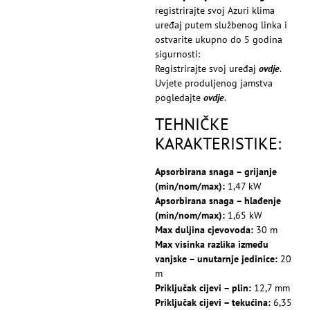
registrirajte svoj Azuri klima
uređaj putem službenog linka i
ostvarite ukupno do 5 godina
sigurnosti:
Registrirajte svoj uređaj
ovdje
.
Uvjete produljenog jamstva
pogledajte
ovdje
.
TEHNIČKE
KARAKTERISTIKE:
Apsorbirana snaga – grijanje
(min/nom/max):
1,47 kW
Apsorbirana snaga – hlađenje
(min/nom/max):
1,65 kW
Max duljina cjevovoda:
30 m
Max visinka razlika između
vanjske – unutarnje jedinice:
20
m
Priključak cijevi – plin:
12,7 mm
Priključak cijevi – tekućina:
6,35