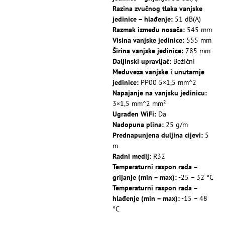
Razina zvučnog tlaka vanjske
jedinice – hlađenje:
51 dB(A)
Razmak između nosača:
545 mm
Visina vanjske jedinice:
555 mm
Širina vanjske jedinice:
785 mm
Daljinski upravljač:
Bežični
Međuveza vanjske i unutarnje
jedinice:
PP00 5×1,5 mm^2
Napajanje na vanjsku jedinicu:
3×1,5 mm^2 mm²
Ugrađen WiFi:
Da
Nadopuna plina:
25 g/m
Prednapunjena duljina cijevi:
5
m
Radni medij:
R32
Temperaturni raspon rada –
grijanje (min – max):
-25 – 32 °C
Temperaturni raspon rada –
hlađenje (min – max):
-15 – 48
°C