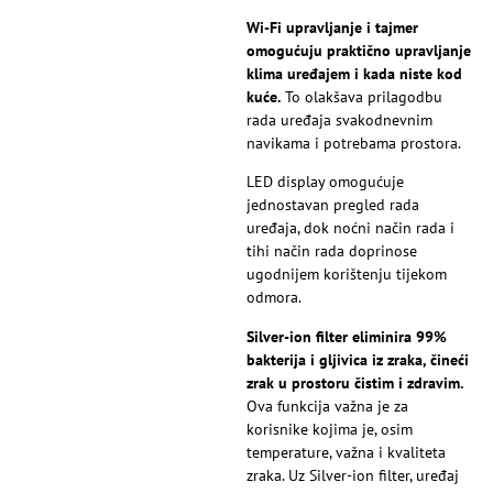
Wi-Fi upravljanje i tajmer
omogućuju praktično upravljanje
klima uređajem i kada niste kod
kuće.
To olakšava prilagodbu
rada uređaja svakodnevnim
navikama i potrebama prostora.
LED display omogućuje
jednostavan pregled rada
uređaja, dok noćni način rada i
tihi način rada doprinose
ugodnijem korištenju tijekom
odmora.
Silver-ion filter eliminira 99%
bakterija i gljivica iz zraka, čineći
zrak u prostoru čistim i zdravim.
Ova funkcija važna je za
korisnike kojima je, osim
temperature, važna i kvaliteta
zraka. Uz Silver-ion filter, uređaj