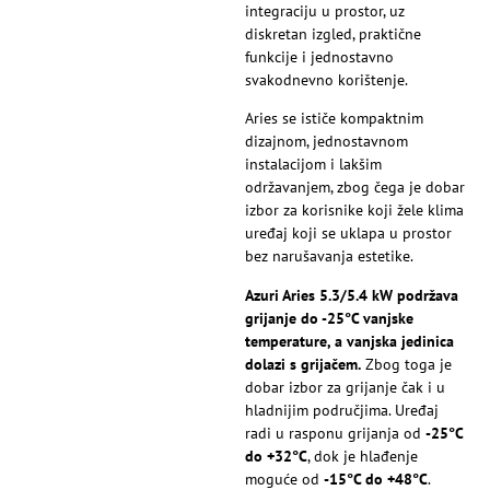
integraciju u prostor, uz
diskretan izgled, praktične
funkcije i jednostavno
svakodnevno korištenje.
Aries se ističe kompaktnim
dizajnom, jednostavnom
instalacijom i lakšim
održavanjem, zbog čega je dobar
izbor za korisnike koji žele klima
uređaj koji se uklapa u prostor
bez narušavanja estetike.
Azuri Aries 5.3/5.4 kW podržava
grijanje do -25°C vanjske
temperature, a vanjska jedinica
dolazi s grijačem.
Zbog toga je
dobar izbor za grijanje čak i u
hladnijim područjima. Uređaj
radi u rasponu grijanja od
-25°C
do +32°C
, dok je hlađenje
moguće od
-15°C do +48°C
.