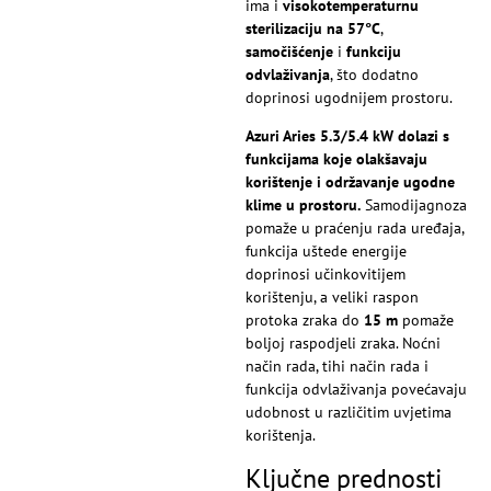
ima i
visokotemperaturnu
sterilizaciju na 57°C
,
samočišćenje
i
funkciju
odvlaživanja
, što dodatno
doprinosi ugodnijem prostoru.
Azuri Aries 5.3/5.4 kW dolazi s
funkcijama koje olakšavaju
korištenje i održavanje ugodne
klime u prostoru.
Samodijagnoza
pomaže u praćenju rada uređaja,
funkcija uštede energije
doprinosi učinkovitijem
korištenju, a veliki raspon
protoka zraka do
15 m
pomaže
boljoj raspodjeli zraka. Noćni
način rada, tihi način rada i
funkcija odvlaživanja povećavaju
udobnost u različitim uvjetima
korištenja.
Ključne prednosti