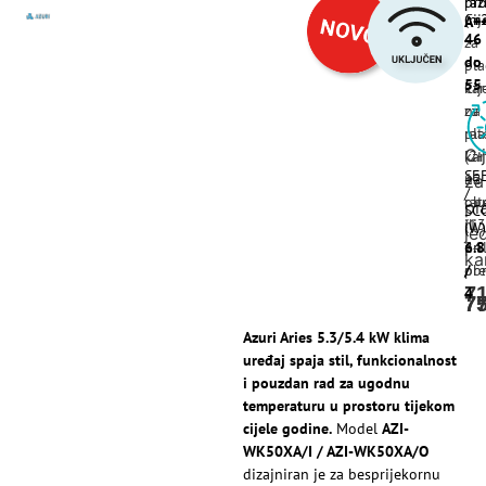
raz
pro
Cij
(m
A+
46
za
do
pla
55
kar
Cij
na
za
rat
pla
Ci
(2-
kar
SE
12
na
za
/
ob
rat
pl
SC
ili
(13
(W)
je
pri
24
6.8
ka
pre
obr
/
7
4
7
7
Azuri Aries 5.3/5.4 kW klima
uređaj spaja stil, funkcionalnost
i pouzdan rad za ugodnu
temperaturu u prostoru tijekom
cijele godine.
Model
AZI-
WK50XA/I / AZI-WK50XA/O
dizajniran je za besprijekornu