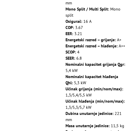
mm
Mono Split / Multi Split:
Mono
split
Osigurač:
16 A
COP:
3.67
EER:
3.21
Energetski razred – grijanje:
A+
Energetski razred – hlađenje:
A++
SCOP:
4
SEER:
6.8
Nominalni kapacitet grijanja Qgr:
5,4 kW
Nominalni kapacitet hlađenja
Qhl:
5,3 kW
Učinak grijanja (min/nom/max):
1,3/5,4/5,5 kW
Učinak hlađenja (min/nom/max):
1,3/5,3/5,7 kW
Dubina unutarnje jedinice:
221
mm
Masa unutarnje jedinice:
11,5 kg