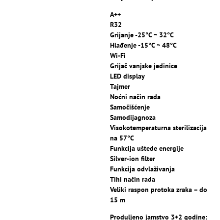
A++
R32
Grijanje -25°C ~ 32°C
Hlađenje -15°C ~ 48°C
Wi-Fi
Grijač vanjske jedinice
LED display
Tajmer
Noćni način rada
Samočišćenje
Samodijagnoza
Visokotemperaturna sterilizacija
na 57°C
Funkcija uštede energije
Silver-ion filter
Funkcija odvlaživanja
Tihi način rada
Veliki raspon protoka zraka – do
15 m
Produljeno jamstvo 3+2 godine: