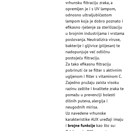
vrhunsku filtraciju zraka, a
opremljen je i s UV lampom,
odnosno ultraljubičastom
lampom koja je dobro poznato i
efikasno rješenje za sterilizaciju
u brojnim industrijama i vrstama
poslovanja. Neutralizira viruse,
bakterije i gljivice (plijesan) te
nadopunjuje već odličnu
postojeću filtraciju.
Za tako efikasnu filtraciju
pobrinuti će se filter s aktivnim
ugljenom i filter s vitaminom C.
Zajedno pružaju zaista visoku
razinu zaštite i kvalitete zraka te
pomažu u prevenciji bolesti
dišnih puteva, alergija i
neugodnih mirisa.
Uz navedene vrhunske
karakteristike AUX uređaji imaju
i
brojne funkcije
kao što su: