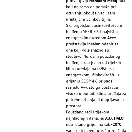
prihvatljiviji
rashladni medij R32
koji ne samo da pomaže pri
očuvanju okoliša, već i sam
uređaj čini učinkovitijim.
S energetskom učinkovitošću u
hlađenju SEER 8.5 i najvišim
energetskim razredom
A+++
predstavlja idealan odabir za
one koji vole snažno ali
štedljivo. No, osim pouzdanog
hlađenja, kao jedan od rijetkih
klima uređaja na tržištu sa
energetskom učinkovitošću u
grijanju SCOP 4.6 pripada
razredu A++, što ga postavlja
visoko u ponudi klima uređaja za
potrebe grijanja ili dogrijavanja
prostora.
Pouzdano radi i tijekom
najhladnijih dana, jer
AUX HALO
nesmetano grije i na čak
-20°C
vanjske temperature, što znači da