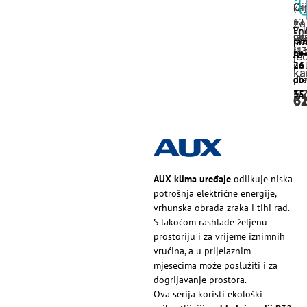
Ci
(2-
kar
12
na
za
Ene
Vel
ob
rat
pl
raz
pro
ili
(13
(m
A+
je
pri
24
26
ka
pre
obr
do
5
35
6
6
AUX klima uređaje
odlikuje niska
potrošnja električne energije,
vrhunska obrada zraka i tihi rad.
S lakoćom rashlade željenu
prostoriju i za vrijeme iznimnih
vrućina, a u prijelaznim
mjesecima može poslužiti i za
dogrijavanje prostora.
Ova serija koristi ekološki