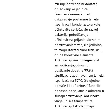
mu nije potreban ni dodatan
grijač vanjske jedinice.
Pouzdan i nesmetan rad
osiguravaju pozlaćene lamele
isparivača i kondenzatora koje
učinkovito sprječavaju razvoj
bakterija, poboljšavaju
učinkovitost grijanja ubrzanim
odmrzavanjem vanjske jedinice,
te mogu izdržati slani zrak, kišu i
druge korozivne elemente.
AUX uređaji imaju
mogućnost
samočišćenja
, odnosno
postizanje dodatne 99.9%
sterilizacije zagrijavanjem lamela
isparivača na 57°C, što ujedno
pomaže i kod “defrost” funkcije,
odnosno da se lamele odmrznu u
slučaju smrzavanja kod visoke
vlage i niske temperature.
AUX uređaji također imaju