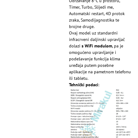
Održavanje 8°C u prostoru,
Timer, Turbo, Slijedi me,
Automatski restart, 4D protok
zraka, Samodijagnostika te
brojne druge.
Ovaj model uz standardni
infracrveni daljinski upravljač
dolazi
s WiFi modulom
, pa je
omogućeno upravljanje i
podešavanje funkcija klima
uređaja putem posebne
aplikacije na pametnom telefonu
ili tabletu.
Tehnički podaci
: