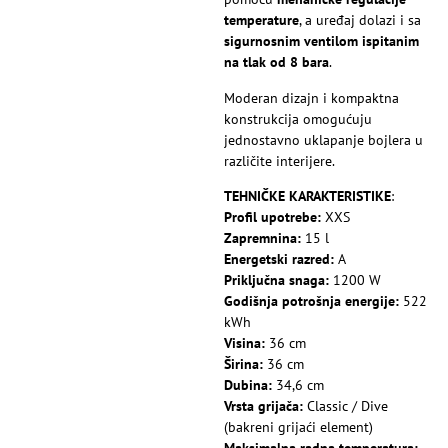
temperature
, a uređaj dolazi i sa
sigurnosnim ventilom ispitanim
na tlak od 8 bara
.
Moderan dizajn i kompaktna
konstrukcija omogućuju
jednostavno uklapanje bojlera u
različite interijere.
TEHNIČKE KARAKTERISTIKE
:
Profil upotrebe:
XXS
Zapremnina:
15 l
Energetski razred:
A
Priključna snaga:
1200 W
Godišnja potrošnja energije:
522
kWh
Visina:
36 cm
Širina:
36 cm
Dubina:
34,6 cm
Vrsta grijača:
Classic / Dive
(bakreni grijaći element)