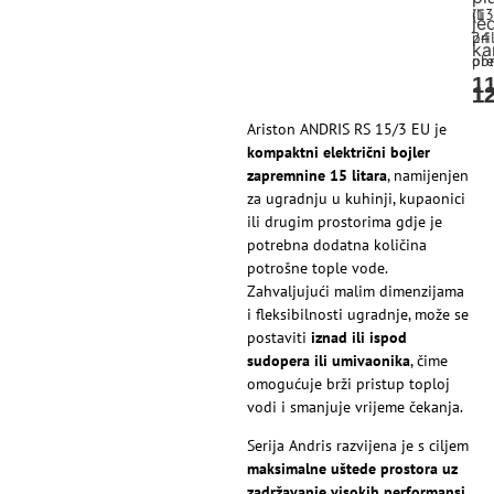
ili
(13
je
pri
24
ka
pre
obr
1
1
1
Ariston ANDRIS RS 15/3 EU je
kompaktni električni bojler
zapremnine 15 litara
, namijenjen
za ugradnju u kuhinji, kupaonici
ili drugim prostorima gdje je
potrebna dodatna količina
potrošne tople vode.
Zahvaljujući malim dimenzijama
i fleksibilnosti ugradnje, može se
postaviti
iznad ili ispod
sudopera ili umivaonika
, čime
omogućuje brži pristup toploj
vodi i smanjuje vrijeme čekanja.
Serija Andris razvijena je s ciljem
maksimalne uštede prostora uz
zadržavanje visokih performansi
.