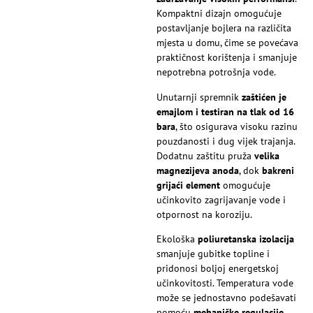
Kompaktni dizajn omogućuje
postavljanje bojlera na različita
mjesta u domu, čime se povećava
praktičnost korištenja i smanjuje
nepotrebna potrošnja vode.
Unutarnji spremnik
zaštićen je
emajlom i testiran na tlak od 16
bara
, što osigurava visoku razinu
pouzdanosti i dug vijek trajanja.
Dodatnu zaštitu pruža
velika
magnezijeva anoda
, dok
bakreni
grijaći element
omogućuje
učinkovito zagrijavanje vode i
otpornost na koroziju.
Ekološka
poliuretanska izolacija
smanjuje gubitke topline i
pridonosi boljoj energetskoj
učinkovitosti. Temperatura vode
može se jednostavno podešavati
pomoću
mehaničke regulacije