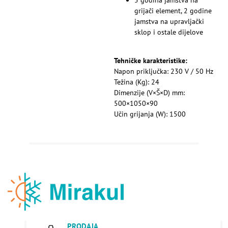
grijači element, 2 godine
jamstva na upravljački
sklop i ostale dijelove
Tehničke karakteristike:
Napon priključka: 230 V / 50 Hz
Težina (Kg): 24
Dimenzije (V×Š×D) mm:
500×1050×90
Učin grijanja (W): 1500
PRODAJA