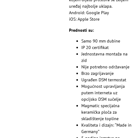
uređaj najbolje uklapa.
Android:
Google Play
iOS:
Apple Store
Prednosti su:
Samo 90 mm dubine
IP 20 certifikat
Jednostavna montaža na
zid
Nije potrebno održavanje
Brzo zagrijavanje
Ugrađen DSM termostat
Mogućnost upravljanja
putem interneta uz
opcijsko DSM sučelje
Magmatic specijalna
keramička ploča za
skladištenje topline
Kvaliteta i dizajn: “Made in
Germany”
5 godina jamstva na