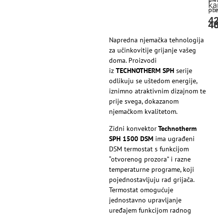
ka
pre
obr
4
4
4
Napredna njemačka tehnologija
za učinkovitije grijanje vašeg
doma. Proizvodi
iz
TECHNOTHERM
SPH
serije
odlikuju se uštedom energije,
iznimno atraktivnim dizajnom te
prije svega, dokazanom
njemačkom kvalitetom.
Zidni konvektor
Technotherm
SPH 1500 DSM
ima ugrađeni
DSM termostat s funkcijom
“otvorenog prozora” i razne
temperaturne programe, koji
pojednostavljuju rad grijača.
Termostat omogućuje
jednostavno upravljanje
uređajem funkcijom radnog