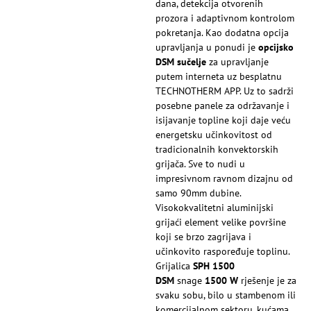
dana, detekcija otvorenih
prozora i adaptivnom kontrolom
pokretanja. Kao dodatna opcija
upravljanja u ponudi je
opcijsko
DSM sučelje
za upravljanje
putem interneta uz besplatnu
TECHNOTHERM APP. Uz to sadrži
posebne panele za održavanje i
isijavanje topline koji daje veću
energetsku učinkovitost od
tradicionalnih konvektorskih
grijača. Sve to nudi u
impresivnom ravnom dizajnu od
samo 90mm dubine.
Visokokvalitetni aluminijski
grijaći element velike površine
koji se brzo zagrijava i
učinkovito raspoređuje toplinu.
Grijalica
SPH 1500
DSM
snage
1500 W
rješenje je za
svaku sobu, bilo u stambenom ili
komercijalnom sektoru, kućama