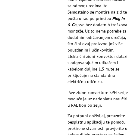
za odmor, uredima itd.
Samostalno se montira na zid te
pušta u rad po principu
Plug In
& Go
, sve bez dodatnih troškova
montaže. Uz to nema potrebe za
dodatnim održavanjem uređaja,
što čini ovaj proizvod još više
pouzdanim i učinkovitim.
Električni zidni konvektor dolazi
s odgovarajućim utikačem i
kabelom duljine 1,5 m, te se
priključuje na standardnu
električnu utičnicu.
Sve zidne konvektore SPH serije
moguće je uz nadoplatu naručiti
u RAL boji po želji.
Za potpuni doživljaj, preuzmite
besplatnu aplikaciju te pomoću
proširene stvarnosti provjerite u
kojem dijelu prostora se željeni