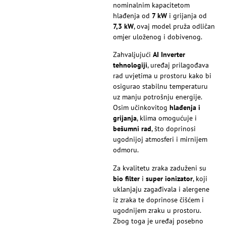
nominalnim kapacitetom
hlađenja od
7 kW
i grijanja od
7,3 kW
, ovaj model pruža odličan
omjer uloženog i dobivenog.
Zahvaljujući
AI Inverter
tehnologiji
, uređaj prilagođava
rad uvjetima u prostoru kako bi
osigurao stabilnu temperaturu
uz manju potrošnju energije.
Osim učinkovitog
hlađenja i
grijanja
, klima omogućuje i
bešumni rad
, što doprinosi
ugodnijoj atmosferi i mirnijem
odmoru.
Za kvalitetu zraka zaduženi su
bio filter
i
super ionizator
, koji
uklanjaju zagađivala i alergene
iz zraka te doprinose čišćem i
ugodnijem zraku u prostoru.
Zbog toga je uređaj posebno