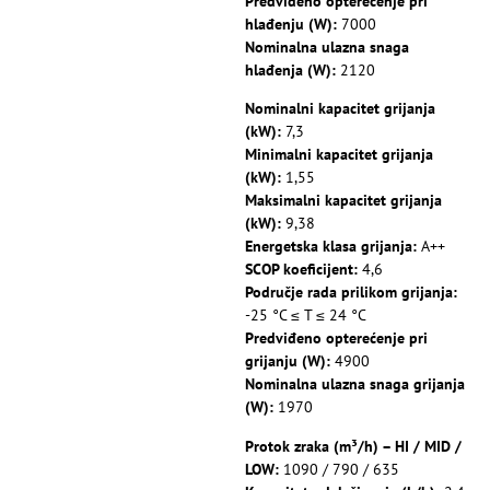
Predviđeno opterećenje pri
hlađenju (W):
7000
Nominalna ulazna snaga
hlađenja (W):
2120
Nominalni kapacitet grijanja
(kW):
7,3
Minimalni kapacitet grijanja
(kW):
1,55
Maksimalni kapacitet grijanja
(kW):
9,38
Energetska klasa grijanja:
A++
SCOP koeficijent:
4,6
Područje rada prilikom grijanja:
-25 °C ≤ T ≤ 24 °C
Predviđeno opterećenje pri
grijanju (W):
4900
Nominalna ulazna snaga grijanja
(W):
1970
Protok zraka (m³/h) – HI / MID /
LOW:
1090 / 790 / 635