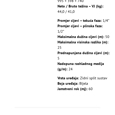
995 × 398 × 740
Neto / Bruto težina – VJ (kg):
44,0 / 41,0
Promjer cijevi – tekuća faza:
1/4”
Promjer cijevi – plinska faza:
1/2”
Maksimalna dužina cijevi (m):
50
Maksimalna visinska razlika (m):
25
Prednapunjena dužina cijevi (m):
5
Nadopuna rashladnog medija
(g/m):
24
Vrsta uređaja:
Zidni split sustav
Boja uređaja:
Bijela
Jamstveni rok (mj):
60