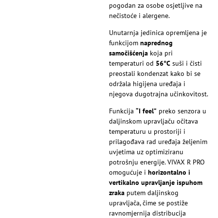
pogodan za osobe osjetljive na
nečistoće i alergene.
Unutarnja jedinica opremljena je
funkcijom
naprednog
samočišćenja
koja pri
temperaturi od
56°C
suši i čisti
preostali kondenzat kako bi se
održala higijena uređaja i
njegova dugotrajna učinkovitost.
Funkcija
“I feel”
preko senzora u
daljinskom upravljaču očitava
temperaturu u prostoriji i
prilagođava rad uređaja željenim
uvjetima uz optimiziranu
potrošnju energije. VIVAX R PRO
omogućuje i
horizontalno i
vertikalno upravljanje ispuhom
zraka
putem daljinskog
upravljača, čime se postiže
ravnomjernija distribucija