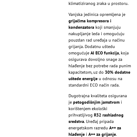
klimatiziranog zraka u prostoru.
Vanjska jedinica opremljena je
grijačima kompresora i
kondenzatora
koji smanjuju
nakupljanje leda i omogućuju
pouzdan rad uređaja u načinu
grijanja. Dodatnu uštedu
omogućuje
AI ECO funkcija
, koja
osigurava dovoljno snage za
hlađenje bez potrebe rada punim
kapacitetom, uz do
30% dodatne
uštede energije
u odnosu na
standardni ECO način rada.
Dugotrajna kvaliteta osigurana
je
petogodišnjim jamstvom
i
korištenjem ekološki
prihvatljivog
R32 rashladnog
sredstva
. Uređaj pripada
energetskom razredu
A++ za
hlađenje
i
A++ za grijanje
.