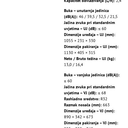
Kapacitet odvlaživanja (L/h):
2,4
Buka – unutarnja jedinica
(dB(A)):
46 / 39,5 / 32,5 / 21,5
Jačina zvuka pri standardnim
uvjetima – UJ (dB):
≤ 60
Dimenzije uređaja – UJ (mm):
1055 × 231 × 330
Dimenzije pakiranja – UJ (mm):
1130 × 405 × 315
Neto / Bruto težina – UJ (kg):
13,0 / 16,4
Buka – vanjska jedinica (dB(A)):
≤ 60
Jačina zvuka pri standardnim
uvjetima – VJ (dB):
≤ 68
Rashladno sredstvo:
R32
Razmak nosača (mm):
663
Dimenzije uređaja – VJ (mm):
890 × 342 × 673
Dimenzije pakiranja – VJ (mm):