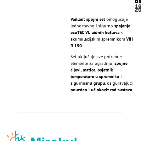
o
1
2
2
Vaillant spojni set
omogućuje
jednostavno i sigurno
spajanje
ecoTEC VU zidnih kotlova
s
akumulacijskim spremnikom
VIH
R 150
.
Set uključuje sve potrebne
elemente za ugradnju:
spojne
cijevi, matice, osjetnik
temperature u spremniku
i
sigurnosnu grupu
, osiguravajući
pouzdan i učinkovit rad sustava
.