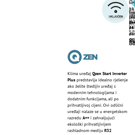
Ci
(2-
kar
12
na
za
Ene
Vel
ob
rat
pl
raz
pro
ili
(13
(m
A+
je
pri
24
46
ka
pre
obr
do
8
55
8
8
Klima uređaj
Qzen Start Inverter
Plus
predstavlja idealno rješenje
ako želite štedljiv uređaj s
modernim tehnologijama i
dodatnim funkcijama, ali po
prihvatljivoj cijeni. Ovi odlični
uređaji nalaze se u energetskom
razredu
A++
i zahvaljujući
ekološki prihvatljivijem
rashladnom mediju
R32