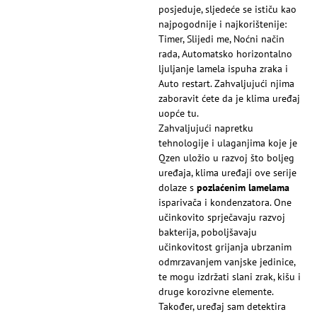
posjeduje, sljedeće se ističu kao
najpogodnije i najkorištenije:
Timer, Slijedi me, Noćni način
rada, Automatsko horizontalno
ljuljanje lamela ispuha zraka i
Auto restart. Zahvaljujući njima
zaboravit ćete da je klima uređaj
uopće tu.
Zahvaljujući napretku
tehnologije i ulaganjima koje je
Qzen uložio u razvoj što boljeg
uređaja, klima uređaji ove serije
dolaze s
pozlaćenim lamelama
isparivača i kondenzatora. One
učinkovito sprječavaju razvoj
bakterija, poboljšavaju
učinkovitost grijanja ubrzanim
odmrzavanjem vanjske jedinice,
te mogu izdržati slani zrak, kišu i
druge korozivne elemente.
Također, uređaj sam detektira