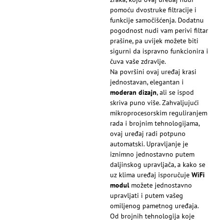
pomoću dvostruke filtracije i
funkcije samočišćenja. Dodatnu
pogodnost nudi vam perivi filtar
prašine, pa uvijek možete biti
sigurni da ispravno funkcionira i
čuva vaše zdravlje.
Na površini ovaj uređaj krasi
jednostavan, elegantan i
moderan dizajn
, ali se ispod
skriva puno više. Zahvaljujući
mikroprocesorskim reguliranjem
rada i brojnim tehnologijama,
ovaj uređaj radi potpuno
automatski. Upravljanje je
iznimno jednostavno putem
daljinskog upravljača, a kako se
uz klima uređaj isporučuje
WiFi
modul
možete jednostavno
upravljati i putem vašeg
omiljenog pametnog uređaja.
Od brojnih tehnologija koje