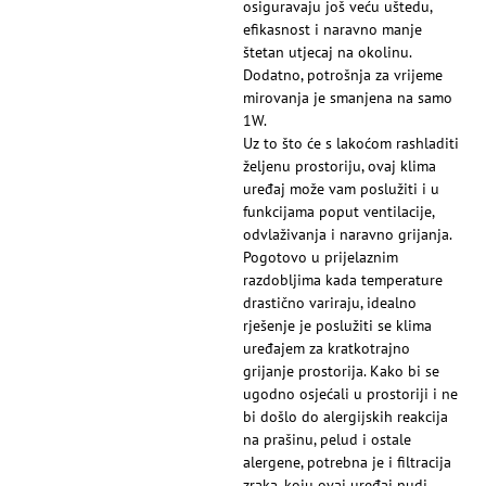
osiguravaju još veću uštedu,
efikasnost i naravno manje
štetan utjecaj na okolinu.
Dodatno, potrošnja za vrijeme
mirovanja je smanjena na samo
1W.
Uz to što će s lakoćom rashladiti
željenu prostoriju, ovaj klima
uređaj može vam poslužiti i u
funkcijama poput ventilacije,
odvlaživanja i naravno grijanja.
Pogotovo u prijelaznim
razdobljima kada temperature
drastično variraju, idealno
rješenje je poslužiti se klima
uređajem za kratkotrajno
grijanje prostorija. Kako bi se
ugodno osjećali u prostoriji i ne
bi došlo do alergijskih reakcija
na prašinu, pelud i ostale
alergene, potrebna je i filtracija
zraka, koju ovaj uređaj nudi