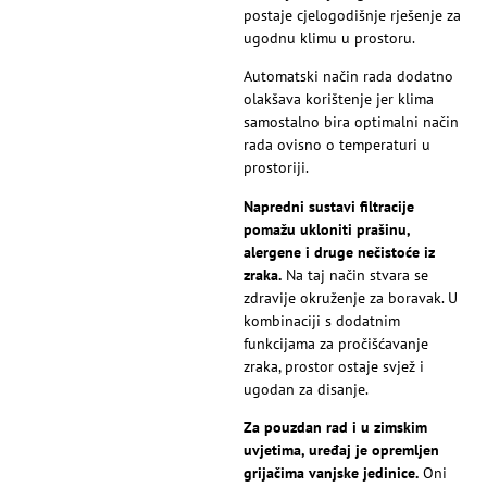
postaje cjelogodišnje rješenje za
ugodnu klimu u prostoru.
Automatski način rada dodatno
olakšava korištenje jer klima
samostalno bira optimalni način
rada ovisno o temperaturi u
prostoriji.
Napredni sustavi filtracije
pomažu ukloniti prašinu,
alergene i druge nečistoće iz
zraka.
Na taj način stvara se
zdravije okruženje za boravak. U
kombinaciji s dodatnim
funkcijama za pročišćavanje
zraka, prostor ostaje svjež i
ugodan za disanje.
Za pouzdan rad i u zimskim
uvjetima, uređaj je opremljen
grijačima vanjske jedinice.
Oni