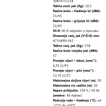
308×975×218
Težina unut. jed. (Kg):
10.2
Razina buke – hlađenje UJ (dBA):
21/43
Razina buke – grijanje UJ (dBA):
21/43
Wi-fi:
Wi-fi uključen u isporuku
Dimenzije vanj. jed (V×Š×D) mm:
673×890×342
Težina vanj. jed. (Kg):
37,8
Razina buke vanjske jed. (dBA):
57
Promjer cijevi – tekuć. (mm/”):
6,35 (1/4″)
Promjer cijevi – plin (mm/”):
12,70 (1/2″)
Maksimalna duljina cijevi (m):
30
Maksimalna vis. razlika (m):
20
Napon priključka:
230 V / 50 Hz
Jamstvo:
36 mjeseci
Područje rada – hlađenje (°C):
od
-15°C do +50°C