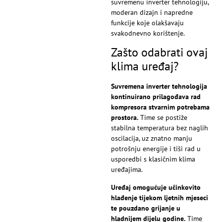
suvremenu inverter tehnologiju,
moderan dizajn i napredne
funkcije koje olakšavaju
svakodnevno korištenje.
Zašto odabrati ovaj
klima uređaj?
Suvremena inverter tehnologija
kontinuirano prilagođava rad
kompresora stvarnim potrebama
prostora.
Time se postiže
stabilna temperatura bez naglih
oscilacija, uz znatno manju
potrošnju energije i tiši rad u
usporedbi s klasičnim klima
uređajima.
Uređaj omogućuje učinkovito
hlađenje tijekom ljetnih mjeseci
te pouzdano grijanje u
hladnijem dijelu godine.
Time