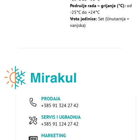
Područje rada – grijanje (°C):
od
-25°C do +24°C
Vrsta jedinice:
Set (Unutarnja +
vanjska)
PRODAJA
+385 91 324 27 42
SERVIS I UGRADNJA
+385 91 124 27 42
MARKETING