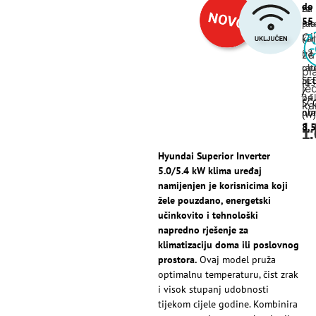
do
na
za
55
rat
pla
Ci
(2-
kar
12
na
za
ob
rat
pl
SE
ili
(13
je
/
pri
24
SC
ka
pre
obr
(W)
1
8,5
1
1
Hyundai Superior Inverter
5.0/5.4 kW klima uređaj
namijenjen je korisnicima koji
žele pouzdano, energetski
učinkovito i tehnološki
napredno rješenje za
klimatizaciju doma ili poslovnog
prostora.
Ovaj model pruža
optimalnu temperaturu, čist zrak
i visok stupanj udobnosti
tijekom cijele godine. Kombinira