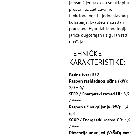
je osmišljen tako da se uklopi u
prostor, uz zadržavanje
funkcionalnosti i jednostavnog
korištenja. Kvalitetna izrada i
pouzdana Hyundai tehnologija
jamče dugotrajan i siguran rad
uređaja.
TEHNIČKE
KARAKTERISTIKE:
Radna tvar:
R32
Raspon rashladnog učina (kW):
2,0 – 6,1
SEER / Energetski razred HL:
8,5
/ A+++
Raspon učina grijanja (kW):
1,4 –
6,8
SCOP / Energetski razred GR:
4,6
/ A++
Dimenzije unut. jed (V×Š×D) mm: