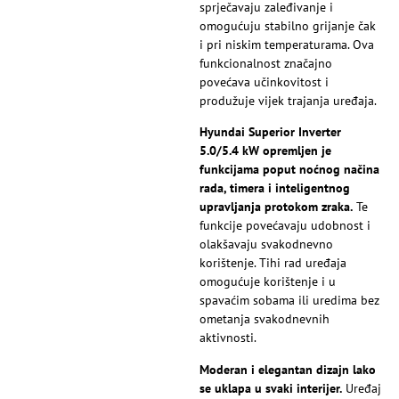
sprječavaju zaleđivanje i
omogućuju stabilno grijanje čak
i pri niskim temperaturama. Ova
funkcionalnost značajno
povećava učinkovitost i
produžuje vijek trajanja uređaja.
Hyundai Superior Inverter
5.0/5.4 kW opremljen je
funkcijama poput noćnog načina
rada, timera i inteligentnog
upravljanja protokom zraka.
Te
funkcije povećavaju udobnost i
olakšavaju svakodnevno
korištenje. Tihi rad uređaja
omogućuje korištenje i u
spavaćim sobama ili uredima bez
ometanja svakodnevnih
aktivnosti.
Moderan i elegantan dizajn lako
se uklapa u svaki interijer.
Uređaj