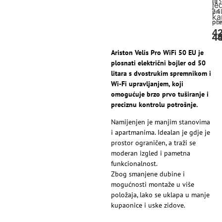
ili
(13
je
pri
24
ka
pre
obr
4
4
4
Ariston Velis Pro WiFi 50 EU je
plosnati električni bojler od 50
litara s dvostrukim spremnikom i
Wi-Fi upravljanjem, koji
omogućuje brzo prvo tuširanje i
preciznu kontrolu potrošnje.
Namijenjen je manjim stanovima
i apartmanima. Idealan je gdje je
prostor ograničen, a traži se
moderan izgled i pametna
funkcionalnost.
Zbog smanjene dubine i
mogućnosti montaže u više
položaja, lako se uklapa u manje
kupaonice i uske zidove.