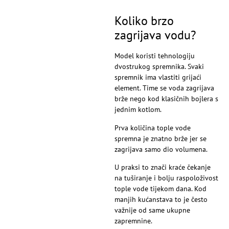
Koliko brzo
zagrijava vodu?
Model koristi tehnologiju
dvostrukog spremnika. Svaki
spremnik ima vlastiti grijaći
element. Time se voda zagrijava
brže nego kod klasičnih bojlera s
jednim kotlom.
Prva količina tople vode
spremna je znatno brže jer se
zagrijava samo dio volumena.
U praksi to znači kraće čekanje
na tuširanje i bolju raspoloživost
tople vode tijekom dana. Kod
manjih kućanstava to je često
važnije od same ukupne
zapremnine.