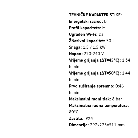
TEHNIČKE KARAKTERISTIKE:
Energetski razred:
B
Profil kapaciteta:
M
Ugrađen Wi-Fi:
Da
ŽNazivni kapacitet:
50 l
Snaga:
1,5 / 1,5 kW
Napon:
220-240 V
Vrijeme grijanja (∆T=45°C):
1:34
h:min
Vrijeme grijanja (∆T=50°C):
1:44
h:min
Prvo tuširanje spremno:
0:46
h:min
Maksimalni radni tlak:
8 bar
Maksimalna radna temperatura:
80°C
Zaštita:
IPX4
Dimenzije:
797x275x511 mm