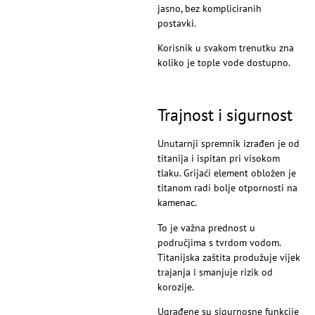
jasno, bez kompliciranih
postavki.
Korisnik u svakom trenutku zna
koliko je tople vode dostupno.
Trajnost i sigurnost
Unutarnji spremnik izrađen je od
titanija i ispitan pri visokom
tlaku. Grijaći element obložen je
titanom radi bolje otpornosti na
kamenac.
To je važna prednost u
područjima s tvrdom vodom.
Titanijska zaštita produžuje vijek
trajanja i smanjuje rizik od
korozije.
Ugrađene su sigurnosne funkcije