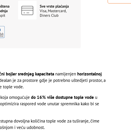
ični bojler srednjeg kapaciteta
namijenjen
horizontalnoj
dealan je za prostore gdje je potrebno uštedjeti prostor, a
e tople vode.
koja omogućuje
do 16% više dostupne tople vode
u
 optimizira raspored vode unutar spremnika kako bi se
ostupna dovoljna količina tople vode za tuširanje, čime
rošnjom i veću udobnost.