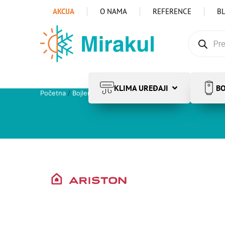
AKCIJA
O NAMA
REFERENCE
B
KLIMA UREĐAJI
BO
Početna
/
Bojleri
/
Električni bojleri
/
Ariston
/ Ariston PRO1