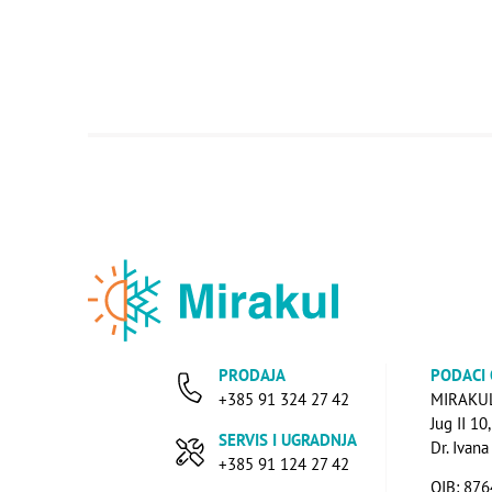
PRODAJA
PODACI
+385 91 324 27 42
MIRAKUL 
Jug II 10
SERVIS I UGRADNJA
Dr. Ivan
+385 91 124 27 42
OIB: 87