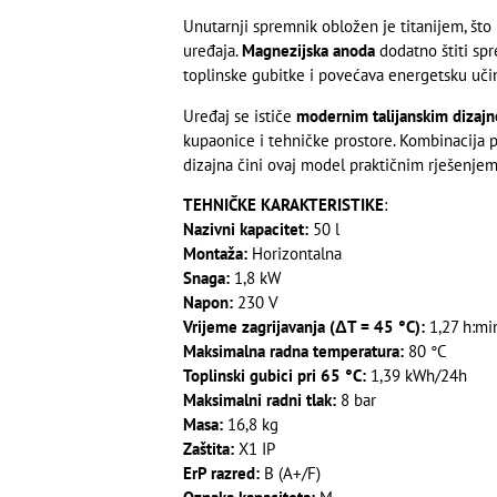
Unutarnji spremnik obložen je titanijem, što 
uređaja.
Magnezijska anoda
dodatno štiti spr
toplinske gubitke i povećava energetsku učin
Uređaj se ističe
modernim talijanskim dizaj
kupaonice i tehničke prostore. Kombinacija 
dizajna čini ovaj model praktičnim rješenje
TEHNIČKE KARAKTERISTIKE
:
Nazivni kapacitet:
50 l
Montaža:
Horizontalna
Snaga:
1,8 kW
Napon:
230 V
Vrijeme zagrijavanja (ΔT = 45 °C):
1,27 h:mi
Maksimalna radna temperatura:
80 °C
Toplinski gubici pri 65 °C:
1,39 kWh/24h
Maksimalni radni tlak:
8 bar
Masa:
16,8 kg
Zaštita:
X1 IP
ErP razred:
B (A+/F)