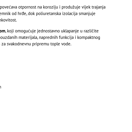
povećava otpornost na koroziju i produžuje vijek trajanja
emnik od hrđe, dok poliuretanska izolacija smanjuje
kovitost.
nom
, koji omogućuje jednostavno uklapanje u različite
pouzdanih materijala, naprednih funkcija i kompaktnog
m za svakodnevnu pripremu tople vode.
n