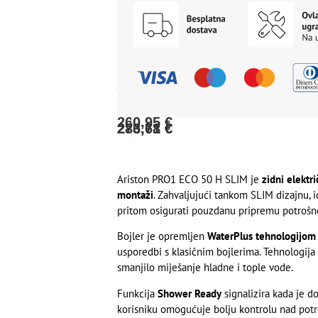
na
za
B
50
H
internet
rate
plaćanje
L
bankarstvom:
SLIM
Cijena
(2-
karticama
253,12
€
1,8K
12
na
za
obroka)
rate
plaćanje
PL
ili
(13-
jednokratno
EU
prilikom
24
karticom:
preuzimanja:
obroka):
260,95
€
276,61
283,78
€
€
Ariston PRO1 ECO 50 H SLIM je
zidni elektr
montaži
. Zahvaljujući tankom SLIM dizajnu, i
pritom osigurati pouzdanu pripremu potrošn
Bojler je opremljen
WaterPlus tehnologijom
usporedbi s klasičnim bojlerima. Tehnologija
smanjilo miješanje hladne i tople vode.
Funkcija
Shower Ready
signalizira kada je d
korisniku omogućuje bolju kontrolu nad pot