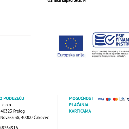
Oznaka kapaciteta:
M
 O PODUZEĆU
MOGUĆNOST
d.o.o.
PLAĆANJA
, 40323 Prelog
KARTICAMA
a Novaka 38, 40000 Čakovec
648764916