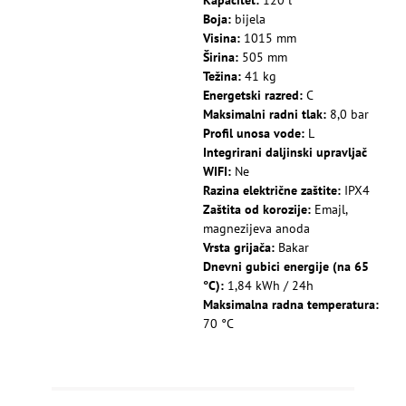
Boja:
bijela
Visina:
1015 mm
Širina:
505 mm
Težina:
41 kg
Energetski razred:
C
Maksimalni radni tlak:
8,0 bar
Profil unosa vode:
L
Integrirani daljinski upravljač
WIFI:
Ne
Razina električne zaštite:
IPX4
Zaštita od korozije:
Emajl,
magnezijeva anoda
Vrsta grijača:
Bakar
Dnevni gubici energije (na 65
°C):
1,84 kWh / 24h
Maksimalna radna temperatura:
70 °C