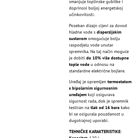
smanjuje toplinske gubitke i
doprinosi boljoj energetskoj
učinkovitosti.
Poseban dizajn cijevi za dovod
hladne vode s
disperzijskim
sustavom
omogućuje bolju
raspodjelu vode unutar
spremnika. Na taj način moguće
je dobiti
do 10% više dostupne
tople vode
u odnosu na
standardne električne bojlere.
Uređaj je opremljen
termostatom
s bipolarnim sigurnosnim
uređajem
koji osigurava
sigurnost rada, dok je spremnik
testiran na
tlak od 16 bara
kako
bi se osigurala pouzdanost u
dugotrajnoj uporabi.
TEHNIČKE KARAKTERISTIKE
:
Kapacitet:
120 l