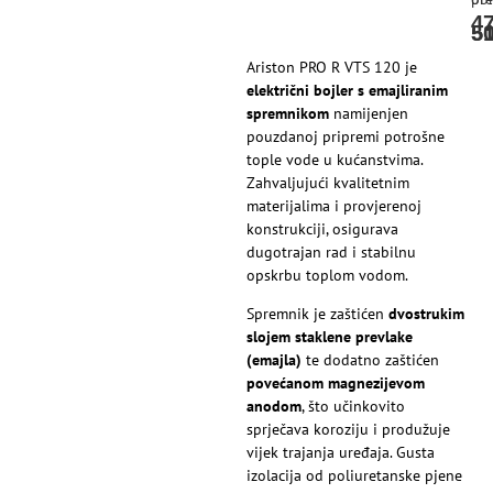
4
5
5
Ariston PRO R VTS 120 je
električni bojler s emajliranim
spremnikom
namijenjen
pouzdanoj pripremi potrošne
tople vode u kućanstvima.
Zahvaljujući kvalitetnim
materijalima i provjerenoj
konstrukciji, osigurava
dugotrajan rad i stabilnu
opskrbu toplom vodom.
Spremnik je zaštićen
dvostrukim
slojem staklene prevlake
(emajla)
te dodatno zaštićen
povećanom magnezijevom
anodom
, što učinkovito
sprječava koroziju i produžuje
vijek trajanja uređaja. Gusta
izolacija od poliuretanske pjene