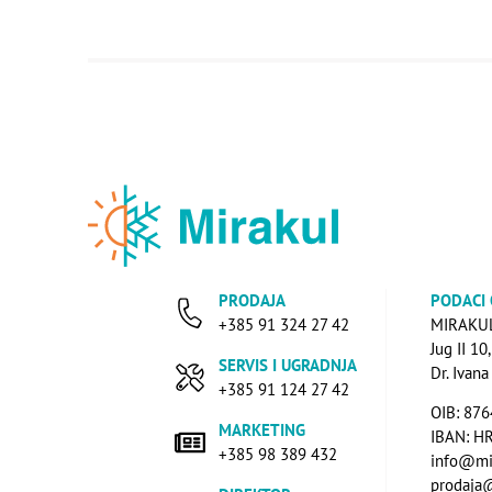
PRODAJA
PODACI
+385 91 324 27 42
MIRAKUL 
Jug II 10
SERVIS I UGRADNJA
Dr. Ivan
+385 91 124 27 42
OIB: 87
MARKETING
IBAN: H
+385 98 389 432
info@mi
prodaja