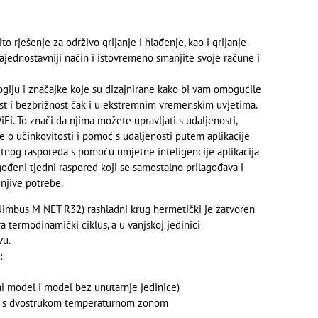
to rješenje za održivo grijanje i hlađenje, kao i grijanje
jednostavniji način i istovremeno smanjite svoje račune i
iju i značajke koje su dizajnirane kako bi vam omogućile
st i bezbrižnost čak i u ekstremnim vremenskim uvjetima.
. To znači da njima možete upravljati s udaljenosti,
je o učinkovitosti i pomoć s udaljenosti putem aplikacije
etnog rasporeda s pomoću umjetne inteligencije aplikacija
agođeni tjedni raspored koji se samostalno prilagođava i
enjive potrebe.
imbus M NET R32) rashladni krug hermetički je zatvoren
a termodinamički ciklus, a u vanjskoj jedinici
vu.
:
ni model i model bez unutarnje jedinice)
el s dvostrukom temperaturnom zonom