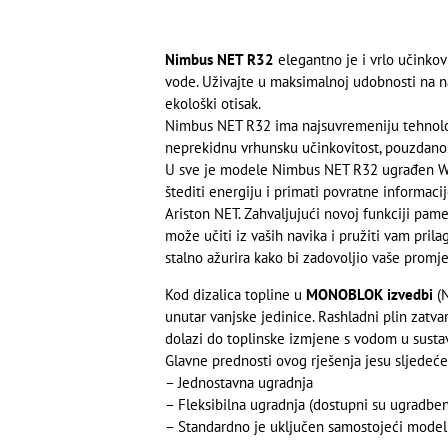
Nimbus NET R32
elegantno je i vrlo učinkovi
vode. Uživajte u maksimalnoj udobnosti na na
ekološki otisak.
Nimbus NET R32 ima najsuvremeniju tehnolog
neprekidnu vrhunsku učinkovitost, pouzdano
U sve je modele Nimbus NET R32 ugrađen WiFi
štediti energiju i primati povratne informaci
Ariston NET. Zahvaljujući novoj funkciji pam
može učiti iz vaših navika i pružiti vam pril
stalno ažurira kako bi zadovoljio vaše promj
Kod dizalica topline u
MONOBLOK izvedbi
(N
unutar vanjske jedinice. Rashladni plin zatvar
dolazi do toplinske izmjene s vodom u susta
Glavne prednosti ovog rješenja jesu sljedeće
– Jednostavna ugradnja
– Fleksibilna ugradnja (dostupni su ugradbe
– Standardno je uključen samostojeći mod