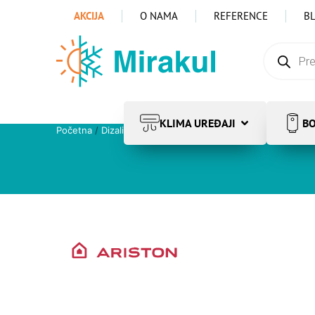
AKCIJA
O NAMA
REFERENCE
B
KLIMA UREĐAJI
BO
Početna
/
Dizalice topline
/
Grijanje i hlađenje
/
Ariston
/ A