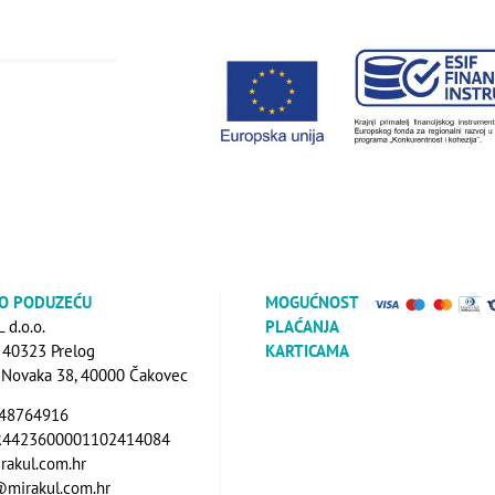
 O PODUZEĆU
MOGUĆNOST
d.o.o.
PLAĆANJA
, 40323 Prelog
KARTICAMA
a Novaka 38, 40000 Čakovec
648764916
R4423600001102414084
rakul.com.hr
@mirakul.com.hr