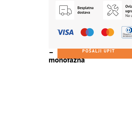
NET
R32,
Monoblok
–
14,37
kW
–
POŠALJI UPIT
monofazna