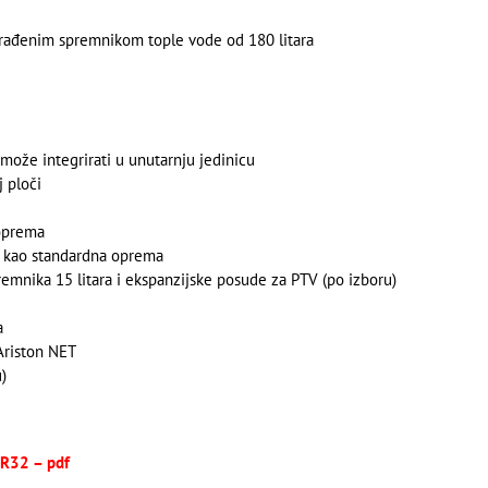
građenim spremnikom tople vode od 180 litara
ože integrirati u unutarnju jedinicu
j ploči
 oprema
a kao standardna oprema
emnika 15 litara i ekspanzijske posude za PTV (po izboru)
a
Ariston NET
)
 R32 – pdf