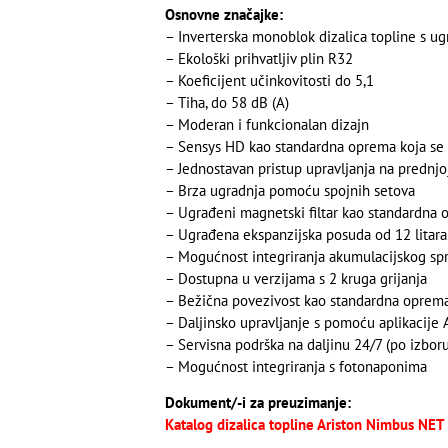
Osnovne značajke:
– Inverterska monoblok dizalica topline s u
– Ekološki prihvatljiv plin R32
– Koeficijent učinkovitosti do 5,1
– Tiha, do 58 dB (A)
– Moderan i funkcionalan dizajn
– Sensys HD kao standardna oprema koja se m
– Jednostavan pristup upravljanja na prednjo
– Brza ugradnja pomoću spojnih setova
– Ugrađeni magnetski filtar kao standardna
– Ugrađena ekspanzijska posuda od 12 litar
– Mogućnost integriranja akumulacijskog spr
– Dostupna u verzijama s 2 kruga grijanja
– Bežična povezivost kao standardna oprem
– Daljinsko upravljanje s pomoću aplikacije 
– Servisna podrška na daljinu 24/7 (po izboru
– Mogućnost integriranja s fotonaponima
Dokument/-i za preuzimanje:
Katalog dizalica topline Ariston Nimbus NET