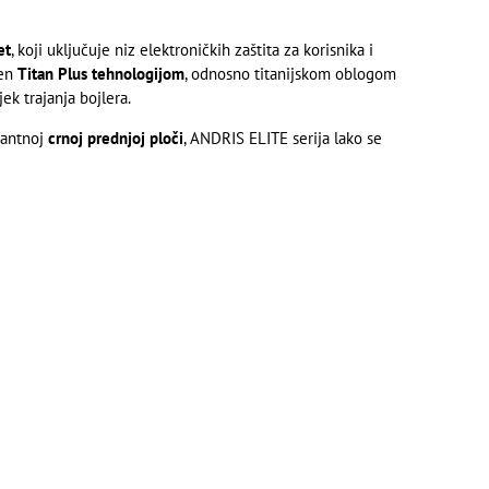
et
, koji uključuje niz elektroničkih zaštita za korisnika i
ćen
Titan Plus tehnologijom
, odnosno titanijskom oblogom
ek trajanja bojlera.
gantnoj
crnoj prednjoj ploči
, ANDRIS ELITE serija lako se