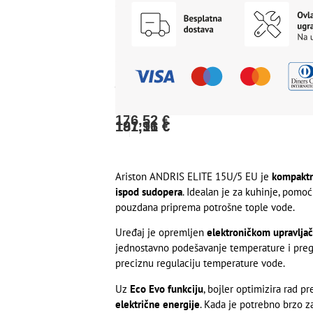
na
za
A
15
EU
internet
rate
plaćanje
L
bankarstvom:
–
Cijena
(2-
karticama
171,22
€
ugradnja
12
na
za
obroka)
rate
plaćanje
ispod
ili
(13-
jednokratno
prilikom
24
karticom:
preuzimanja:
obroka):
176,52
€
187,11
191,96
€
€
Ariston ANDRIS ELITE 15U/5 EU je
kompaktn
ispod sudopera
. Idealan je za kuhinje, pomo
pouzdana priprema potrošne tople vode.
Uređaj je opremljen
elektroničkom upravlj
jednostavno podešavanje temperature i pregl
preciznu regulaciju temperature vode.
Uz
Eco Evo funkciju
, bojler optimizira rad 
električne energije
. Kada je potrebno brzo z