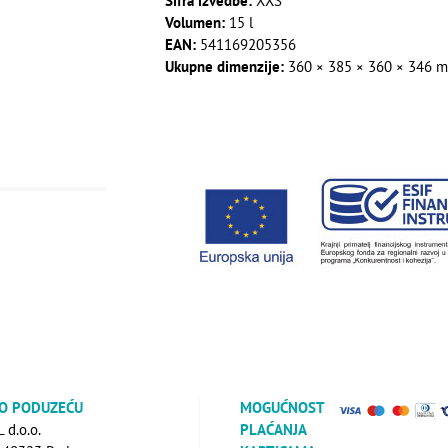
Šifra izvedbe:
XXS
Volumen:
15 l
EAN:
541169205356
Ukupne dimenzije:
360 × 385 × 360 × 346 
 O PODUZEĆU
MOGUĆNOST
d.o.o.
PLAĆANJA