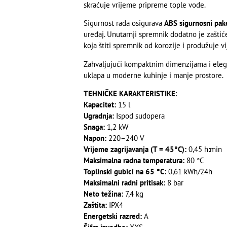
skraćuje vrijeme pripreme tople vode.
Sigurnost rada osigurava
ABS sigurnosni pak
uređaj. Unutarnji spremnik dodatno je zašti
koja štiti spremnik od korozije i produžuje vij
Zahvaljujući kompaktnim dimenzijama i ele
uklapa u moderne kuhinje i manje prostore.
TEHNIČKE KARAKTERISTIKE
:
Kapacitet:
15 l
Ugradnja:
Ispod sudopera
Snaga:
1,2 kW
Napon:
220–240 V
Vrijeme zagrijavanja (T = 45°C):
0,45 h:min
Maksimalna radna temperatura:
80 °C
Toplinski gubici na 65 °C:
0,61 kWh/24h
Maksimalni radni pritisak:
8 bar
Neto težina:
7,4 kg
Zaštita:
IPX4
Energetski razred:
A