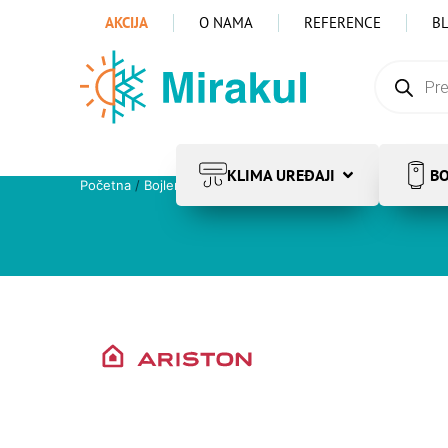
AKCIJA
O NAMA
REFERENCE
B
KLIMA UREĐAJI
BO
Početna
/
Bojleri
/
Električni bojleri
/
Ariston
/ Ariston ANDR