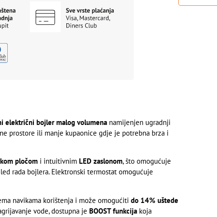
i električni bojler malog volumena
namijenjen ugradnji
ćne prostore ili manje kupaonice gdje je potrebna brza i
ačkom pločom
i intuitivnim
LED zaslonom
, što omogućuje
ed rada bojlera. Elektronski termostat omogućuje
prema navikama korištenja i može omogućiti
do 14% uštede
agrijavanje vode, dostupna je
BOOST funkcija
koja