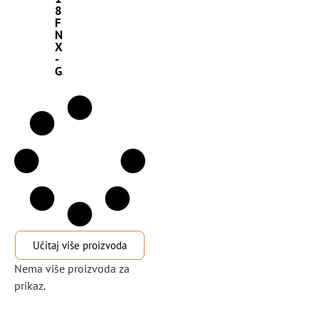
8
F
N
X
-
G
Učitaj više proizvoda
Nema više proizvoda za
prikaz.