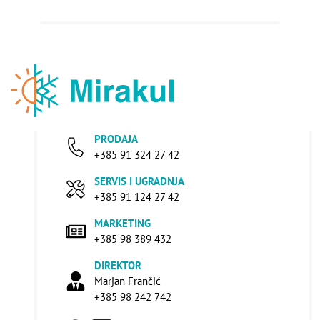
PRODAJA
+385 91 324 27 42
SERVIS I UGRADNJA
+385 91 124 27 42
MARKETING
+385 98 389 432
DIREKTOR
Marjan Frančić
+385 98 242 742