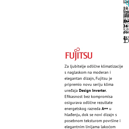
Ci
(2-
kar
12
na
za
Ene
Vel
ob
rat
pl
raz
pro
ili
(13
(m
A+
je
pri
24
36
ka
pre
obr
do
1
45
1
1
Za ljubitelje odlične klimatizacije
s naglaskom na moderan i
elegantan dizajn, Fujitsu je
pripremio novu seriju klima
uređaja
Design Inverter
.
Efikasnost bez kompromisa
osigurava odlične rezultate
energetskog razreda
A++
u
hlađenju, dok se novi dizajn s
posebnom teksturom površine i
elegantnim linijama lakoćom