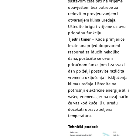
sustavom ćete biti na vrijeme
obavješteni bez potrebe za
redovitim provjeravanjem i
otvaranjem klima uređaja.
Uštedite brigu i vrijeme uz ovu
prigodnu funkciju.
Tjedni timer
– Kada primjerice
imate unaprijed dogovoreni
raspored za idućih nekoliko
dana, poslužite se ovom
priručnom funkcijom i za svaki
dan po želji postavite različita
vremena uključenja i isključenja
klima uređaja. Uštedite na
potrošnji električne energije ali i
vašeg vremena, jer na ovaj način
će vas kod kuće ili u uredu
dočekati upravo željena
temperatura.
Tehnički podaci: