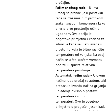
uređajima.
Režim snažnog rada
– Klima
uređaj se prebacuje u postavku
rada sa maksimalnim protokom
zraka i snagom kompresora kako
bi vrlo brzo prostoriju učinio
ugodnom. Ova opcija je
pogotovo primjetna i korisna za
situacije kada se ulazi izvana u
prostoriju koja je bitno različite
temperature od vanjske. Na ovaj
način se u što kraćem vremenu
podiže ili spušta relativna
temperatura prostorije.
Automatski režim rada
– U ovom
načinu rada uređaj se automatski
prebacuje između načina grijanja
i hlađenja ovisno o postavci
temperature i sobnoj
temperaturi. Ovo je posebno
primjetno u proljeće i jesen kada