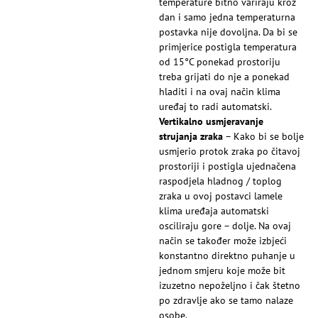
temperature bitno variraju kroz
dan i samo jedna temperaturna
postavka nije dovoljna. Da bi se
primjerice postigla temperatura
od 15°C ponekad prostoriju
treba grijati do nje a ponekad
hladiti i na ovaj način klima
uređaj to radi automatski.
Vertikalno usmjeravanje
strujanja zraka
– Kako bi se bolje
usmjerio protok zraka po čitavoj
prostoriji i postigla ujednačena
raspodjela hladnog / toplog
zraka u ovoj postavci lamele
klima uređaja automatski
osciliraju gore – dolje. Na ovaj
način se također može izbjeći
konstantno direktno puhanje u
jednom smjeru koje može bit
izuzetno nepoželjno i čak štetno
po zdravlje ako se tamo nalaze
osobe.