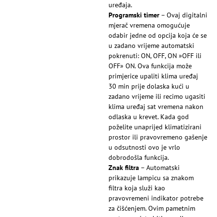
uređaja.
Programski timer
– Ovaj digitalni
mjerač vremena omogućuje
odabir jedne od opcija koja će se
u zadano vrijeme automatski
pokrenuti: ON, OFF, ON »OFF ili
OFF» ON. Ova funkcija može
primjerice upaliti klima uređaj
30 min prije dolaska kući u
zadano vrijeme ili recimo ugasiti
klima uređaj sat vremena nakon
odlaska u krevet. Kada god
poželite unaprijed klimatizirani
prostor ili pravovremeno gašenje
u odsutnosti ovo je vrlo
dobrodošla funkcija.
Znak filtra
– Automatski
prikazuje lampicu sa znakom
filtra koja služi kao
pravovremeni indikator potrebe
za čišćenjem. Ovim pametnim