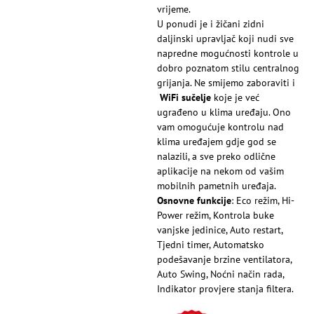
vrijeme.
U ponudi je i žičani zidni
daljinski upravljač koji nudi sve
napredne mogućnosti kontrole u
dobro poznatom stilu centralnog
grijanja. Ne smijemo zaboraviti i
WiFi sučelje
koje je već
ugrađeno u klima uređaju. Ono
vam omogućuje kontrolu nad
klima uređajem gdje god se
nalazili, a sve preko odlične
aplikacije na nekom od vašim
mobilnih pametnih uređaja.
Osnovne funkcije
: Eco režim, Hi-
Power režim, Kontrola buke
vanjske jedinice, Auto restart,
Tjedni timer, Automatsko
podešavanje brzine ventilatora,
Auto Swing, Noćni način rada,
Indikator provjere stanja filtera.