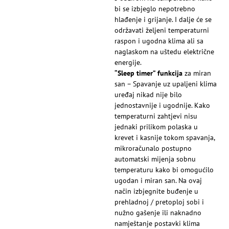
bi se izbjeglo nepotrebno
hlađenje i grijanje. I dalje će se
održavati željeni temperaturni
raspon i ugodna klima ali sa
naglaskom na uštedu električne
energije.
“Sleep timer” funkcija
za miran
san – Spavanje uz upaljeni klima
uređaj nikad nije bilo
jednostavnije i ugodnije. Kako
temperaturni zahtjevi nisu
jednaki prilikom polaska u
krevet i kasnije tokom spavanja,
mikroračunalo postupno
automatski mijenja sobnu
temperaturu kako bi omogućilo
ugodan i miran san. Na ovaj
način izbjegnite buđenje u
prehladnoj / pretoploj sobi i
nužno gašenje ili naknadno
namještanje postavki klima