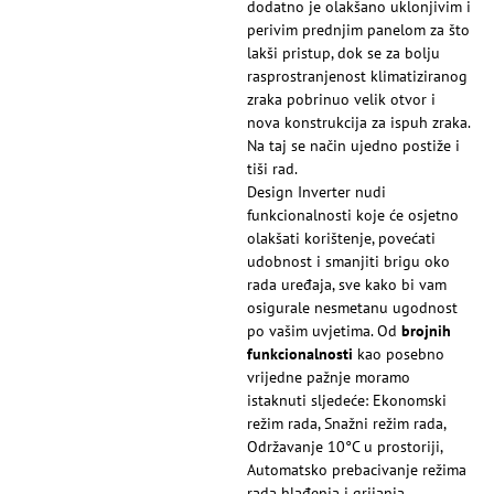
dodatno je olakšano uklonjivim i
perivim prednjim panelom za što
lakši pristup, dok se za bolju
rasprostranjenost klimatiziranog
zraka pobrinuo velik otvor i
nova konstrukcija za ispuh zraka.
Na taj se način ujedno postiže i
tiši rad.
Design Inverter nudi
funkcionalnosti koje će osjetno
olakšati korištenje, povećati
udobnost i smanjiti brigu oko
rada uređaja, sve kako bi vam
osigurale nesmetanu ugodnost
po vašim uvjetima. Od
brojnih
funkcionalnosti
kao posebno
vrijedne pažnje moramo
istaknuti sljedeće: Ekonomski
režim rada, Snažni režim rada,
Održavanje 10°C u prostoriji,
Automatsko prebacivanje režima
rada hlađenja i grijanja,