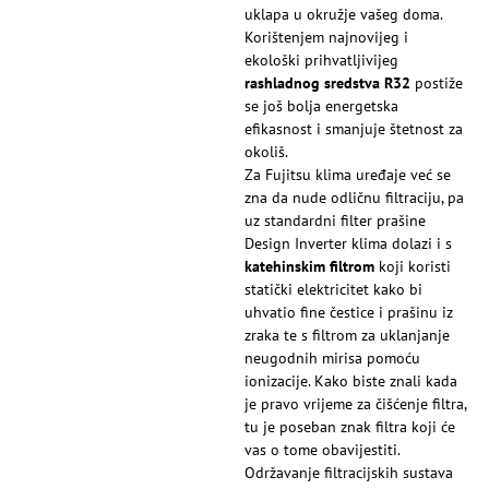
uklapa u okružje vašeg doma.
Korištenjem najnovijeg i
ekološki prihvatljivijeg
rashladnog sredstva R32
postiže
se još bolja energetska
efikasnost i smanjuje štetnost za
okoliš.
Za Fujitsu klima uređaje već se
zna da nude odličnu filtraciju, pa
uz standardni filter prašine
Design Inverter klima dolazi i s
katehinskim filtrom
koji koristi
statički elektricitet kako bi
uhvatio fine čestice i prašinu iz
zraka te s filtrom za uklanjanje
neugodnih mirisa pomoću
ionizacije. Kako biste znali kada
je pravo vrijeme za čišćenje filtra,
tu je poseban znak filtra koji će
vas o tome obavijestiti.
Održavanje filtracijskih sustava