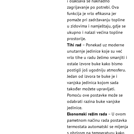
i olakšava se naknadno
zagrijavanje po potrebi. Ova
funkcija je vrlo efikasna jer
pomaže pri zadržavanju topline
u zidovima i namještaju, gdje se
ukupno i nalazi većina topline
prostorije.
Tihi rad
– Ponekad uz moderne
unutarnje jedinice koje su već
vrlo tihe u radu želimo smanjiti i
ostale izvore buke kako bismo
postigli još ugodniju atmosferu.
Jedan od izvora te buke je i
vanjska jedinica kojom sada
također možete upravljati.
Pomoću ove postavke može se
odabrati razina buke vanjske
jedinice.
Ekonomski režim rada
– U ovom
pametnom načinu rada postavka
termostata automatski se mijenja
s obzirom na temperaturu kako