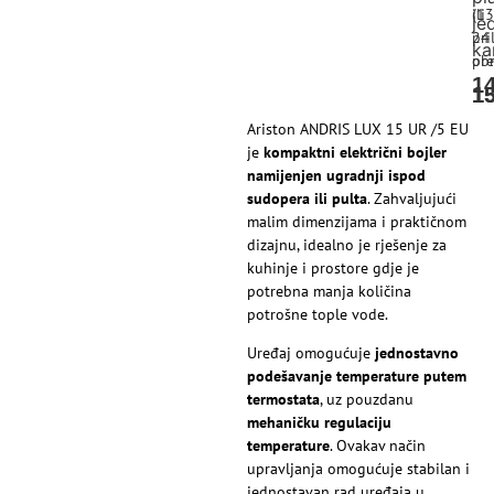
ili
(13
je
pri
24
ka
pre
obr
1
1
1
Ariston ANDRIS LUX 15 UR /5 EU
je
kompaktni električni bojler
namijenjen ugradnji ispod
sudopera ili pulta
. Zahvaljujući
malim dimenzijama i praktičnom
dizajnu, idealno je rješenje za
kuhinje i prostore gdje je
potrebna manja količina
potrošne tople vode.
Uređaj omogućuje
jednostavno
podešavanje temperature putem
termostata
, uz pouzdanu
mehaničku regulaciju
temperature
. Ovakav način
upravljanja omogućuje stabilan i
jednostavan rad uređaja u