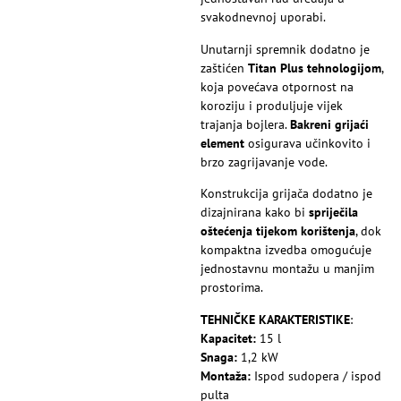
svakodnevnoj uporabi.
Unutarnji spremnik dodatno je
zaštićen
Titan Plus tehnologijom
,
koja povećava otpornost na
koroziju i produljuje vijek
trajanja bojlera.
Bakreni grijaći
element
osigurava učinkovito i
brzo zagrijavanje vode.
Konstrukcija grijača dodatno je
dizajnirana kako bi
spriječila
oštećenja tijekom korištenja
, dok
kompaktna izvedba omogućuje
jednostavnu montažu u manjim
prostorima.
TEHNIČKE KARAKTERISTIKE
:
Kapacitet:
15 l
Snaga:
1,2 kW
Montaža:
Ispod sudopera / ispod
pulta