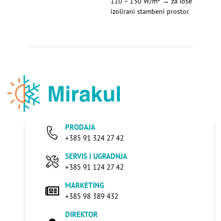
110 – 130 W/m² → za loše
izolirani stambeni prostor
PRODAJA
+385 91 324 27 42
SERVIS I UGRADNJA
+385 91 124 27 42
MARKETING
+385 98 389 432
DIREKTOR