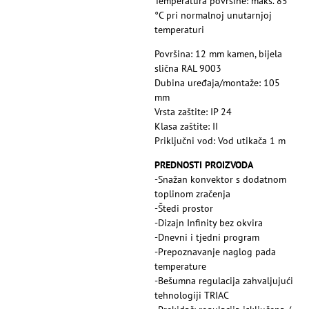
Temperatura površine: maks. 85
°C pri normalnoj unutarnjoj
temperaturi
Površina: 12 mm kamen, bijela
slična RAL 9003
Dubina uređaja/montaže: 105
mm
Vrsta zaštite: IP 24
Klasa zaštite: II
Priključni vod: Vod utikača 1 m
PREDNOSTI PROIZVODA
-Snažan konvektor s dodatnom
toplinom zračenja
-Štedi prostor
-Dizajn Infinity bez okvira
-Dnevni i tjedni program
-Prepoznavanje naglog pada
temperature
-Bešumna regulacija zahvaljujući
tehnologiji TRIAC