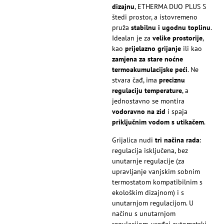
dizajnu
, ETHERMA DUO PLUS S
štedi prostor, a istovremeno
pruža
stabilnu i ugodnu toplinu
.
Idealan je za
velike prostorije
,
kao
prijelazno grijanje
ili kao
zamjena za stare noćne
termoakumulacijske peći
. Ne
stvara čađ, ima
preciznu
regulaciju temperature
, a
jednostavno se montira
vodoravno na zid
i spaja
priključnim vodom s utikačem
.
Grijalica nudi
tri načina rada
:
regulacija isključena, bez
unutarnje regulacije (za
upravljanje vanjskim sobnim
termostatom kompatibilnim s
ekološkim dizajnom) i s
unutarnjom regulacijom. U
načinu s unutarnjom
regulacijom, uređaj automatski