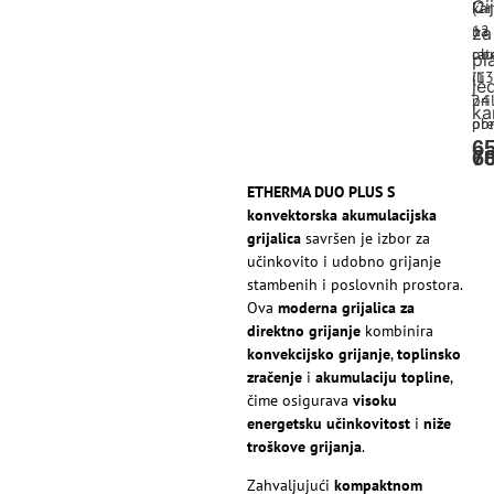
Ci
(2-
kar
12
na
za
ob
rat
pl
ili
(13
je
pri
24
ka
pre
obr
6
6
7
ETHERMA DUO PLUS S
konvektorska akumulacijska
grijalica
savršen je izbor za
učinkovito i udobno grijanje
stambenih i poslovnih prostora.
Ova
moderna grijalica za
direktno grijanje
kombinira
konvekcijsko grijanje
,
toplinsko
zračenje
i
akumulaciju topline
,
čime osigurava
visoku
energetsku učinkovitost
i
niže
troškove grijanja
.
Zahvaljujući
kompaktnom