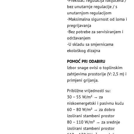
-Prekidač: regulacija isključena /
bez unutarnje regulacije / s
unutarnjom regulacijom
-Maksimalna sigurnost od loma i
pregrijavanja
-Bez potrebe za servisiranjem i
održavanjem
-U skladu sa smjernicama
ekološkog dizajna
POMOĆ PRI ODABIRU
Izbor snage ovisi o toplinskim
zahtjevima prostorije (V: 2,5 m) i
primjeni grijanja.
Približne vrijednosti su:
30 – 55 W/m² → za
niskoenergetski i pasivnu kuću
60 – 80 W/m² → za dobro
izolirani stambeni prostor
80 – 110 W/m² → za srednje
izolirani stambeni prostor