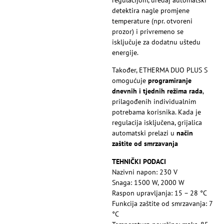
detektira nagle promjene
temperature (npr. otvoreni
prozor) i privremeno se
isključuje za dodatnu uštedu
energije.
Također, ETHERMA DUO PLUS S
omogućuje
programiranje
dnevnih i tjednih režima rada
,
prilagođenih individualnim
potrebama korisnika. Kada je
regulacija isključena, grijalica
automatski prelazi u
način
zaštite od smrzavanja
TEHNIČKI PODACI
Nazivni napon: 230 V
Snaga: 1500 W, 2000 W
Raspon upravljanja: 15 – 28 °C
Funkcija zaštite od smrzavanja: 7
°C